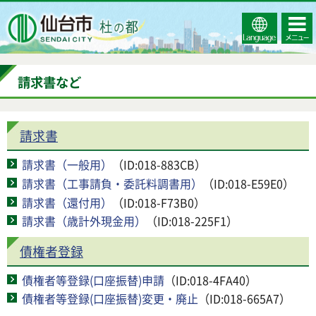
Select
コンテ
仙台市
Language
ンツメ
ニュー
請求書など
請求書
請求書（一般用）
（ID:018-883CB）
請求書（工事請負・委託料調書用）
（ID:018-E59E0）
請求書（還付用）
（ID:018-F73B0）
請求書（歳計外現金用）
（ID:018-225F1）
債権者登録
債権者等登録(口座振替)申請
（ID:018-4FA40）
債権者等登録(口座振替)変更・廃止
（ID:018-665A7）