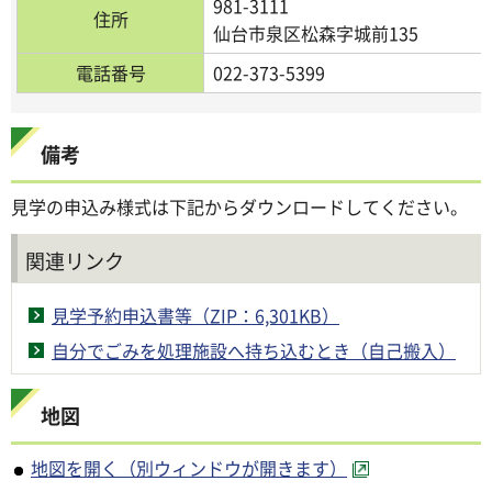
981-3111
住所
仙台市泉区松森字城前135
電話番号
022-373-5399
備考
見学の申込み様式は下記からダウンロードしてください。
関連リンク
見学予約申込書等（ZIP：6,301KB）
自分でごみを処理施設へ持ち込むとき（自己搬入）
地図
地図を開く（別ウィンドウが開きます）