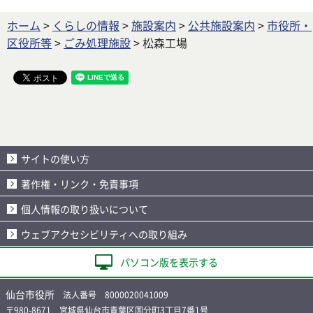
ホーム
>
くらしの情報
>
施設案内
>
公共施設案内
>
市役所・
区役所等
>
ごみ処理施設
> 松森工場
サイトの使い方
著作権・リンク・免責事項
個人情報の取り扱いについて
ウェブアクセシビリティへの取り組み
パソコン版を表示する
仙台市役所
法人番号 8000020041009
〒980-8671 宮城県仙台市青葉区国分町3丁目7番1号