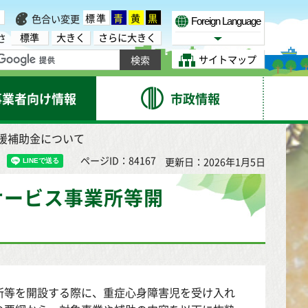
標準
青
黄
黒
色合い変更
Foreign Language
標準
大きく
さらに大きく
さ
Select Language
サイトマップ
事業者向け情報
市政情報
援補助金について
ページID：84167
更新日：2026年1月5日
サービス事業所等開
所等を開設する際に、重症心身障害児を受け入れ