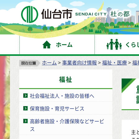
仙
ホーム
くら
ホーム
>
事業者向け情報
>
福祉・医療
>
福
福祉
社会福祉法人・施設の皆様へ
保育施設・育児サービス
高齢者施設・介護保険などサービ
ス
主