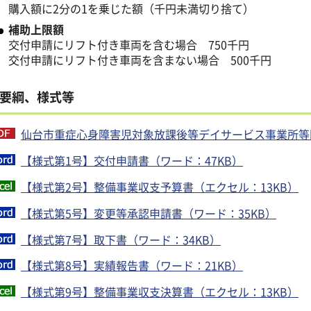
購入額に2分の1を乗じた額（千円未満切り捨て）
補助上限額
交付申請にリフト付き車両を含む場合 750千円
交付申請にリフト付き車両を含まない場合 500千円
要綱、様式等
仙台市重症心身障害児対象放課後等デイサービス事業所等開設
【様式第1号】交付申請書（ワード：47KB）
【様式第2号】整備事業収支予算書（エクセル：13KB）
【様式第5号】変更等承認申請書（ワード：35KB）
【様式第7号】取下書（ワード：34KB）
【様式第8号】実績報告書（ワード：21KB）
【様式第9号】整備事業収支決算書（エクセル：13KB）