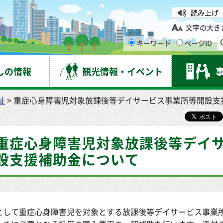
台市
読み上げ
文字の大き
キーワード
ページID
しの情報
観光情報・イベント
祉
> 重症心身障害児対象放課後等デイサービス事業所等開設支
重症心身障害児対象放課後等デイ
設支援補助金について
として重症心身障害児を対象とする放課後等デイサービス事業