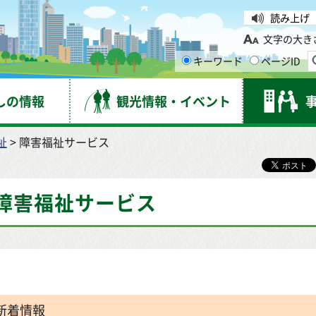
台市
読み上げ
文字の大き
キーワード
ページID
しの情報
観光情報・イベント
祉
> 障害福祉サービス
障害福祉サービス
新着情報