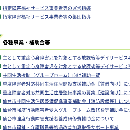
指定障害福祉サービス事業者等の運営指導
指定障害福祉サービス事業者等の集団指導
各種事業・補助金等
主として重症心身障害児を対象とする放課後等デイサービス
主として重症心身障害児を対象とする放課後等デイサービス
共同生活援助（グループホーム）向け補助一覧
重度障害者対応共同生活住居開設支援補助金【賃借向け】に
重度障害者対応共同生活住居整備事業の募集【建設向け】に
仙台市共同生活住居整備促進事業補助金【消防設備等】につ
仙台市強度行動障害者受入グループホーム改修費等補助金に
仙台市強度行動障害支援者養成研修費補助金について
仙台市福祉・介護職員等処遇改善加算取得サポート事業