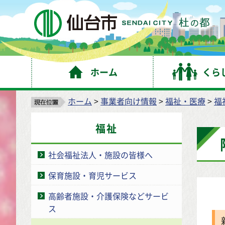
仙
ホーム
くら
ホーム
>
事業者向け情報
>
福祉・医療
>
福
福祉
社会福祉法人・施設の皆様へ
保育施設・育児サービス
高齢者施設・介護保険などサービ
ス