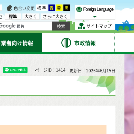
標準
青
黄
黒
色合い変更
Foreign Language
標準
大きく
さらに大きく
さ
Select Language
サイトマップ
事業者向け情報
市政情報
ページID：1414
更新日：2026年6月15日