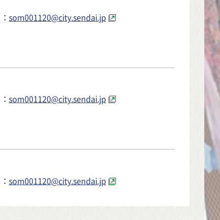
ス：
som001120@city.sendai.jp
ス：
som001120@city.sendai.jp
ス：
som001120@city.sendai.jp