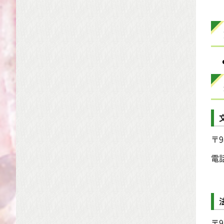
〒9
電
〒9