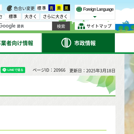
標準
青
黄
黒
色合い変更
Foreign Language
標準
大きく
さらに大きく
さ
Select Language
サイトマップ
事業者向け情報
市政情報
ページID：20966
更新日：2025年3月18日