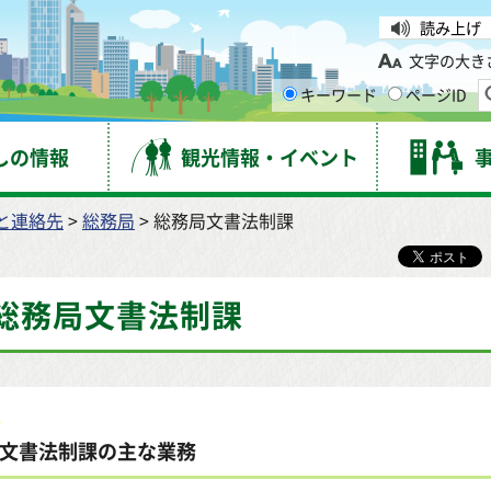
台市
読み上げ
文字の大き
キーワード
ページID
しの情報
観光情報・イベント
と連絡先
>
総務局
> 総務局文書法制課
総務局文書法制課
文書法制課の主な業務