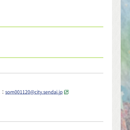
ス：
som001120@city.sendai.jp