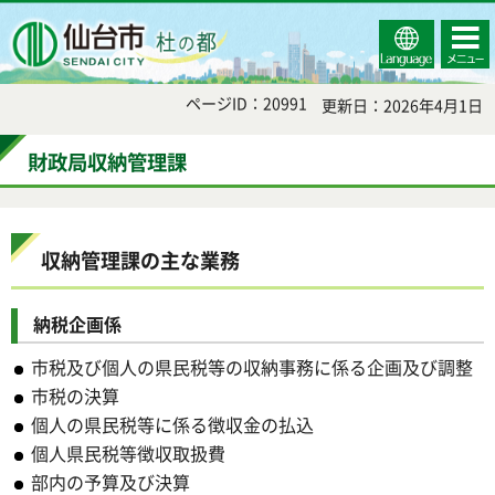
Select
コンテ
仙台市
Language
ンツメ
ニュー
ページID：20991
更新日：2026年4月1日
財政局収納管理課
収納管理課の主な業務
納税企画係
市税及び個人の県民税等の収納事務に係る企画及び調整
市税の決算
個人の県民税等に係る徴収金の払込
個人県民税等徴収取扱費
部内の予算及び決算