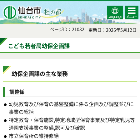
Select
コンテ
仙台市
Language
ンツメ
ニュー
ページID：21082
更新日：2026年5月12日
こども若者局幼保企画課
幼保企画課の主な業務
調整係
幼児教育及び保育の基盤整備に係る企画及び調整並びに
事業の総括
特定教育・保育施設,特定地域型保育事業及び特定乳児等
通園支援事業の整備,認可及び確認
市立保育所の維持修繕