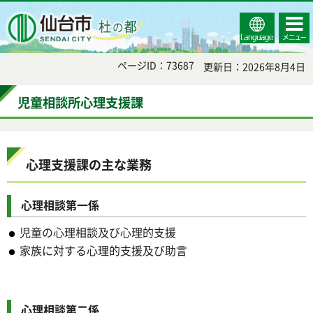
Select
コンテ
仙台市
Language
ンツメ
ニュー
ページID：73687
更新日：2026年8月4日
児童相談所心理支援課
心理支援課の主な業務
心理相談第一係
児童の心理相談及び心理的支援
家族に対する心理的支援及び助言
心理相談第二係