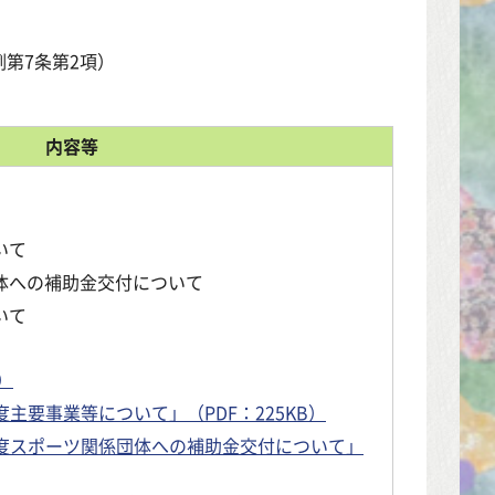
第7条第2項）
内容等
いて
体への補助金交付について
いて
）
度主要事業等について」（PDF：225KB）
年度スポーツ関係団体への補助金交付について」