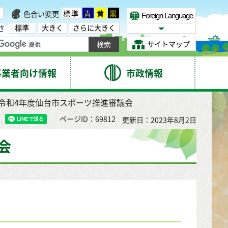
標準
青
黄
黒
色合い変更
Foreign Language
標準
大きく
さらに大きく
さ
Select Language
サイトマップ
事業者向け情報
市政情報
 令和4年度仙台市スポーツ推進審議会
ページID：69812
更新日：2023年8月2日
会