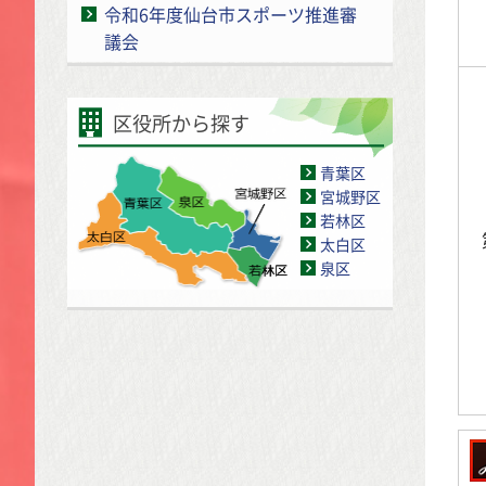
令和6年度仙台市スポーツ推進審
議会
区役所から探す
青葉区
宮城野区
若林区
太白区
泉区