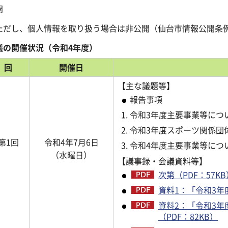
開
ただし、個人情報を取り扱う場合は非公開（仙台市情報公開条例
議の開催状況（令和4年度）
回
開催日
【主な議題等】
報告事項
令和3年度主要事業等につ
令和3年度スポーツ関係団
第1回
令和4年7月6日
令和4年度主要事業等につ
（水曜日）
【議事録・会議資料等】
次第（PDF：57KB
資料1：「令和3年
資料2：「令和3
（PDF：82KB）