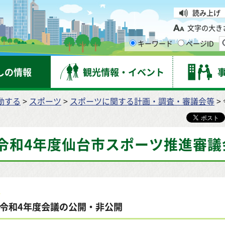
台市
読み上げ
文字の大き
キーワード
ページID
しの情報
観光情報・イベント
動する
>
スポーツ
>
スポーツに関する計画・調査・審議会等
>
令和4年度仙台市スポーツ推進審議
令和4年度会議の公開・非公開