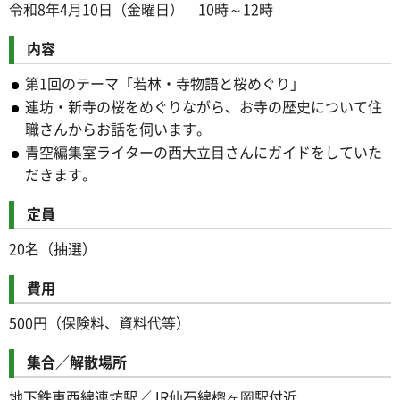
令和8年4月10日（金曜日） 10時～12時
内容
第1回のテーマ「若林・寺物語と桜めぐり」
連坊・新寺の桜をめぐりながら、お寺の歴史について住
職さんからお話を伺います。
青空編集室ライターの西大立目さんにガイドをしていた
だきます。
定員
20名（抽選）
費用
500円（保険料、資料代等）
集合／解散場所
地下鉄東西線連坊駅／JR仙石線榴ヶ岡駅付近