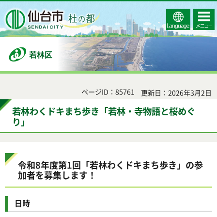
Select
コンテ
仙台市
Language
ンツメ
ニュー
若林区
ページID：85761
更新日：2026年3月2日
若林わくドキまち歩き「若林・寺物語と桜めぐ
り」
令和8年度第1回「若林わくドキまち歩き」の参
加者を募集します！
日時