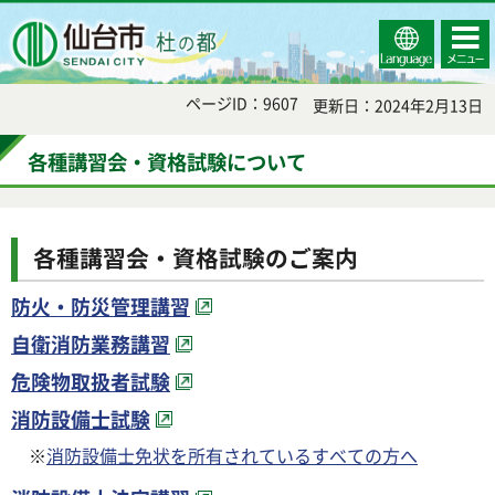
Select
コンテ
仙台市
Language
ンツメ
ニュー
ページID：9607
更新日：2024年2月13日
各種講習会・資格試験について
各種講習会・資格試験のご案内
防火・防災管理講習
自衛消防業務講習
危険物取扱者試験
消防設備士試験
※
消防設備士免状を所有されているすべての方へ