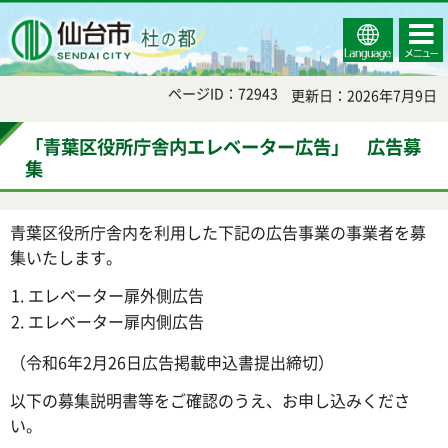
Select
コンテ
仙台市
Language
ンツメ
ニュー
ページID：72943
更新日：2026年7月9日
「青葉区役所庁舎内エレベーター広告」 広告募
集
青葉区役所庁舎内を利用した下記の広告事業の事業者を募
集いたします。
エレベーター扉外側広告
エレベーター扉内側広告
（令和6年2月26日広告掲載申込書提出締切）
以下の募集説明書等をご確認のうえ、お申し込みくださ
い。