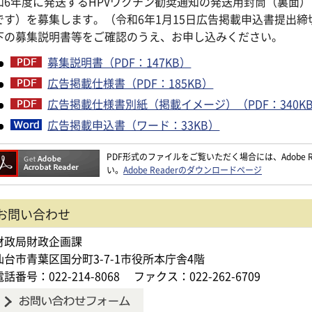
和6年度に発送するHPVワクチン勧奨通知の発送用封筒（裏面
です）を募集します。（令和6年1月15日広告掲載申込書提出締
下の募集説明書等をご確認のうえ、お申し込みください。
募集説明書（PDF：147KB）
広告掲載仕様書（PDF：185KB）
広告掲載仕様書別紙（掲載イメージ）（PDF：340K
広告掲載申込書（ワード：33KB）
PDF形式のファイルをご覧いただく場合には、Adobe Re
い。
Adobe Readerのダウンロードページ
お問い合わせ
財政局財政企画課
仙台市青葉区国分町3-7-1市役所本庁舎4階
電話番号：022-214-8068
ファクス：022-262-6709