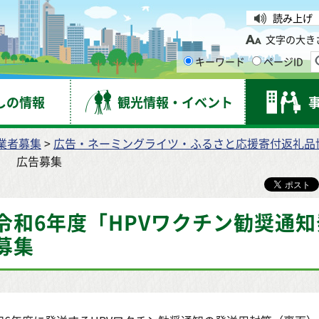
台市
読み上げ
文字の大き
キーワード
ページID
しの情報
観光情報・イベント
業者募集
>
広告・ネーミングライツ・ふるさと応援寄付返礼品
」 広告募集
令和6年度「HPVワクチン勧奨通
募集