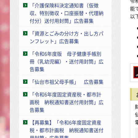
令
「介護保険料決定通知書（仮徴
能
収、特別徴収・口座振替・代理納
以
付分）送付用封筒」広告募集
「資源とごみの分け方・出し方パ
ンフレット」広告募集
「令和6年度版 母子健康手帳別
冊（乳幼児編）・送付用封筒」広
告募集
「仙台市祖父母手帳」 広告募集
「令和6年度固定資産税・都市計
画税 納税通知書送付用封筒」広
告募集
【再募集】「令和6年度固定資産
税・都市計画税 納税通知書送付
用封筒」広告募集