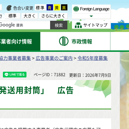
標準
青
黄
黒
色合い変更
Foreign Language
標準
大きく
さらに大きく
さ
Select Language
サイトマップ
事業者向け情報
市政情報
協力事業者募集
>
広告事業のご案内
>
令和5年度募集
ページID：71882
更新日：2026年7月9日
知発送用封筒」 広告