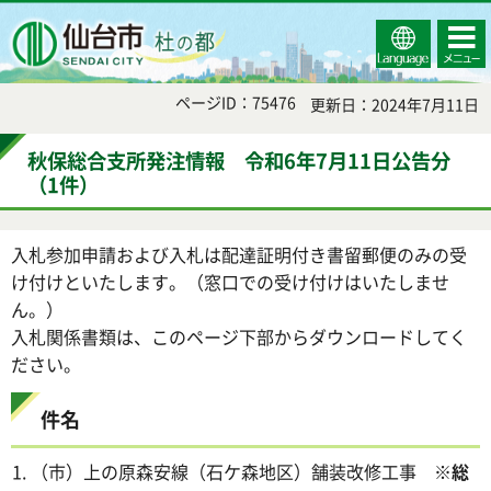
Select
コンテ
仙台市
Language
ンツメ
ニュー
ページID：75476
更新日：2024年7月11日
秋保総合支所発注情報 令和6年7月11日公告分
（1件）
入札参加申請および入札は配達証明付き書留郵便のみの受
け付けといたします。（窓口での受け付けはいたしませ
ん。）
入札関係書類は、このページ下部からダウンロードしてく
ださい。
件名
（市）上の原森安線（石ケ森地区）舗装改修工事
※総