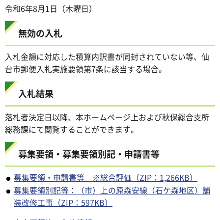
令和6年8月1日（木曜日）
無効の入札
入札金額に対応した積算内訳書が同封されていない等、仙
台市郵便入札実施要領第7条に該当する場合。
入札結果
落札者決定日以降、本ホームページ上および秋保総合支所
総務課にて閲覧することができます。
募集要領・募集要領別記・申請書等
募集要領・申請書等 ※総合評価（ZIP：1,266KB）
募集要領別記等：（市）上の原森安線（石ケ森地区）舗
装改修工事（ZIP：597KB）