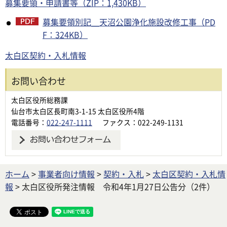
募集要領・申請書等（ZIP：1,430KB）
募集要領別記＿天沼公園浄化施設改修工事（PD
F：324KB）
太白区契約・入札情報
お問い合わせ
太白区役所総務課
仙台市太白区長町南3-1-15 太白区役所4階
電話番号：
022-247-1111
ファクス：022-249-1131
ホーム
>
事業者向け情報
>
契約・入札
>
太白区契約・入札情
報
> 太白区役所発注情報 令和4年1月27日公告分（2件）