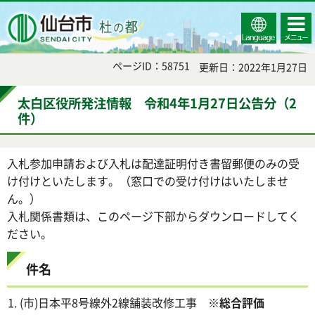
Select
コンテ
仙台市
Language
ンツメ
ニュー
ページID：58751
更新日：2022年1月27日
太白区役所発注情報 令和4年1月27日公告分（2
件）
入札参加申請および入札は配達証明付き書留郵便のみの受
け付けといたします。（窓口での受け付けはいたしませ
ん。）
入札関係書類は、このページ下部からダウンロードしてく
ださい。
件名
(市)日本平8号線外2線舗装改修工事
※総合評価