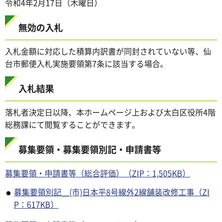
令和4年2月17日（木曜日）
無効の入札
入札金額に対応した積算内訳書が同封されていない等、仙
台市郵便入札実施要領第7条に該当する場合。
入札結果
落札者決定日以降、本ホームページ上および太白区役所4階
総務課にて閲覧することができます。
募集要領・募集要領別記・申請書等
募集要領・申請書等（総合評価）（ZIP：1,505KB）
募集要領別記＿(市)日本平8号線外2線舗装改修工事（ZI
P：617KB）