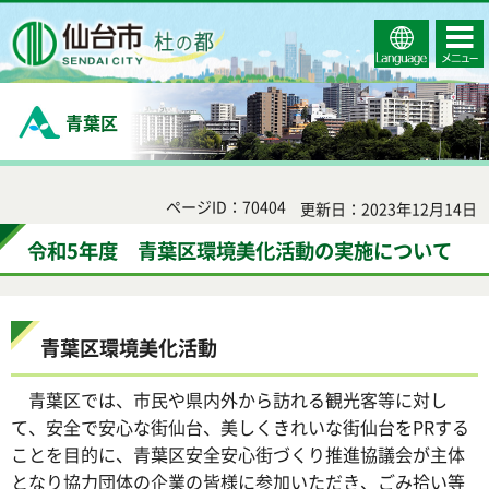
Select
コンテ
仙台市
Language
ンツメ
ニュー
青葉区
ページID：70404
更新日：2023年12月14日
令和5年度 青葉区環境美化活動の実施について
青葉区環境美化活動
青葉区では、市民や県内外から訪れる観光客等に対し
て、安全で安心な街仙台、美しくきれいな街仙台をPRする
ことを目的に、青葉区安全安心街づくり推進協議会が主体
となり協力団体の企業の皆様に参加いただき、ごみ拾い等