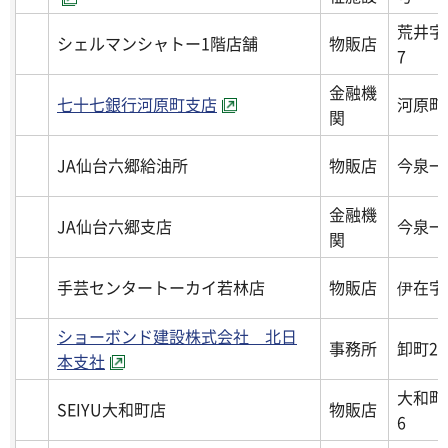
荒井字
シェルマンシャトー1階店舗
物販店
7
金融機
七十七銀行河原町支店
河原町
関
JA仙台六郷給油所
物販店
今泉一丁
金融機
JA仙台六郷支店
今泉一丁
関
手芸センタートーカイ若林店
物販店
伊在字南
ショーボンド建設株式会社 北日
事務所
卸町2丁
本支社
大和町
SEIYU大和町店
物販店
6