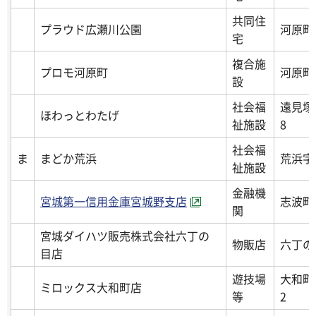
共同住
プラウド広瀬川公園
河原町
宅
複合施
プロモ河原町
河原町
設
社会福
遠見塚
ほわっとわたげ
祉施設
8
社会福
ま
まどか荒浜
荒浜字
祉施設
金融機
宮城第一信用金庫宮城野支店
志波町1
関
宮城ダイハツ販売株式会社六丁の
物販店
六丁の
目店
遊技場
大和町
ミロックス大和町店
等
2