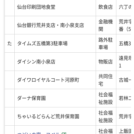
仙台印刷団地食堂
飲食店
六丁の
金融機
荒井字
仙台銀行荒井支店・南小泉支店
関
番（53
路外駐
た
タイムズ五橋第3駐車場
五橋3-
車場
遠見塚
ダイシン南小泉店
物販店
1
共同住
ダイワロイヤルコート河原町
古城一丁
宅
社会福
ダーナ保育園
若林二
祉施設
社会福
ちゃいるどらんど荒井保育園
荒井字
祉施設
社会福
上飯田