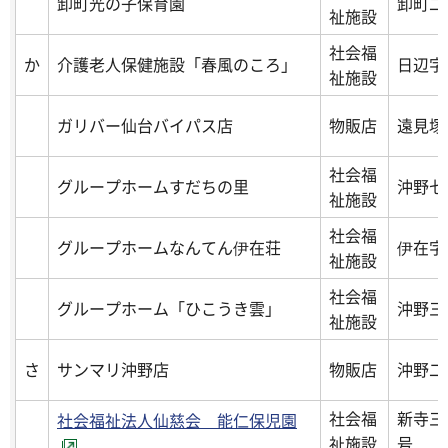
卸町光の子保育園
卸町二丁
祉施設
社会福
か
介護老人保健施設「春風のころ」
日辺字
祉施設
ガリバー仙台バイパス店
物販店
遠見塚
社会福
グループホームすだちの里
沖野七丁
祉施設
社会福
グループホームなんてん伊在荘
伊在字西
祉施設
社会福
グループホーム「ひこうき雲」
沖野三丁
祉施設
さ
サンマリ沖野店
物販店
沖野二丁
社会福
新寺三
社会福祉法人仙慈会 能仁保児園
祉施設
号