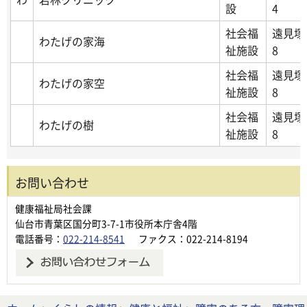
設
4
社会福
遠見塚
わたげの家海
祉施設
8
社会福
遠見塚
わたげの家空
祉施設
8
社会福
遠見塚
わたげの樹
祉施設
8
お問い合わせ
健康福祉局社会課
仙台市青葉区国分町3-7-1市役所本庁舎4階
電話番号：
022-214-8541
ファクス：022-214-8194