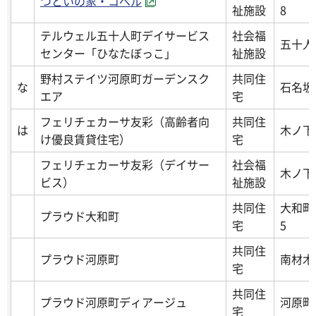
つどいの家・コペル
祉施設
8
テルウェル五十人町デイサービス
社会福
五十人町
センター「ひなたぼっこ」
祉施設
野村ステイツ河原町ガーデンスク
共同住
な
石名坂8
エア
宅
フェリチェカーサ友彩（高齢者向
共同住
は
木ノ下
け優良賃貸住宅）
宅
フェリチェカーサ友彩（デイサー
社会福
木ノ下
ビス）
祉施設
共同住
大和町
プラウド大和町
宅
5
共同住
プラウド河原町
南材木町
宅
共同住
プラウド河原町ディアージュ
河原町
宅