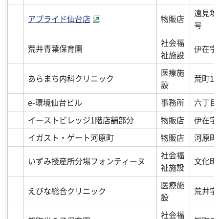
遠見塚
アプライド仙台店
物販店
号
社会福
荒井青葉保育園
伊在字
祉施設
医療施
あらまち内科クリニック
荒町12
設
e-環境仙台ビル
事務所
六丁目字
イーストビレッジ1階店舗部分
物販店
伊在字
イガスト・ゲート河原町
物販店
河原町
社会福
いずみ授産所分場フォンティーヌ
文化町1
祉施設
医療施
えびな総合クリニック
荒井字
設
社会福