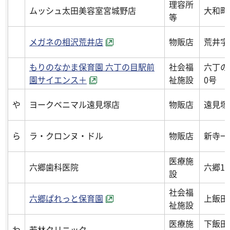
理容所
ムッシュ太田美容室宮城野店
大和町
等
メガネの相沢荒井店
物販店
荒井字
もりのなかま保育園 六丁の目駅前
社会福
六丁の
園サイエンス＋
祉施設
0号
や
ヨークベニマル遠見塚店
物販店
遠見塚
ら
ラ・クロンヌ・ドル
物販店
新寺一丁
医療施
六郷歯科医院
六郷15
設
社会福
六郷ぱれっと保育園
上飯田2
祉施設
医療施
下飯田
わ
若林クリニック