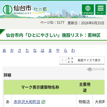
Select
コンテ
仙台市
Language
ンツメ
ニュー
ページID：5177
更新日：2026年6月25日
仙台市内「ひとにやさしい」施設リスト：若林区
あ
か
さ
た
な
は
ま
や
ら
わ
画面サイズで表示
詳細
主要用
マーク表示建築物名称
途
あ
赤井沢大和町店
物販店
大和町