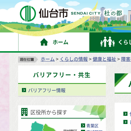
仙
ホーム
くら
ホーム
>
くらしの情報
>
健康と福祉
>
障害
バリアフリー・共生
バリアフリー情報
区役所から探す
青葉区