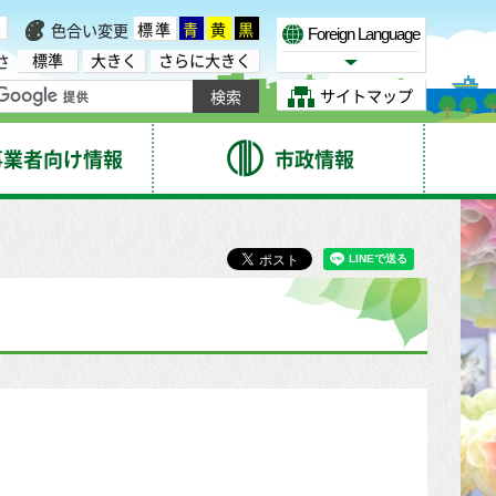
標準
青
黄
黒
色合い変更
Foreign Language
標準
大きく
さらに大きく
さ
Select Language
サイトマップ
事業者向け情報
市政情報