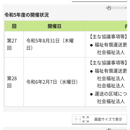
令和5年度の開催状況
回
開催日
内
【主な協議事項等】
第27
令和5年8月31日（木曜
福祉有償運送更
回
日）
社会福祉法人 
【主な協議事項等】
福祉有償運送更
第28
社会福祉法人 
令和6年2月7日（水曜日）
回
社会福祉法人 
運送の区域につ
社会福祉法人 
画面サイズで表示