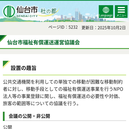
Select
コンテ
仙台市
Language
ンツメ
ニュー
ページID：5232
更新日：2025年10月2日
仙台市福祉有償運送運営協議会
設置の趣旨
公共交通機関を利用しての単独での移動が困難な移動制約
者に対し、移動手段としての福祉有償運送事業を行うNPO
法人等の事業登録に関し、福祉有償運送の必要性や対価、
旅客の範囲等についての協議を行う。
会議の公開・非公開
公開