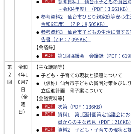
参考資料1 仙台市子どもの貧困対
～令和4年度）（PDF：3,661KB）
参考資料2 仙台市ひとり親家庭等安心生活
令和6年度）（ZIP：8,505KB）
参考資料3 仙台市子どもの生活に関する
告書（ZIP：7,095KB）
【会議録】
第1回協議会 会議録（PDF：619K
第
令和
【主な議題等】
2
4年1
子ども・子育ての現状と課題について
回
0月7
（仮称）仙台市子どもの貧困対策並びにひ
日
立促進計画 骨子案について
（金
【会議資料等】
曜
次第（PDF：136KB）
日）
資料1 第1回計画策定協議会にお
員からの主な意見（PDF：216KB）
資料2 子ども・子育ての現状と課題（