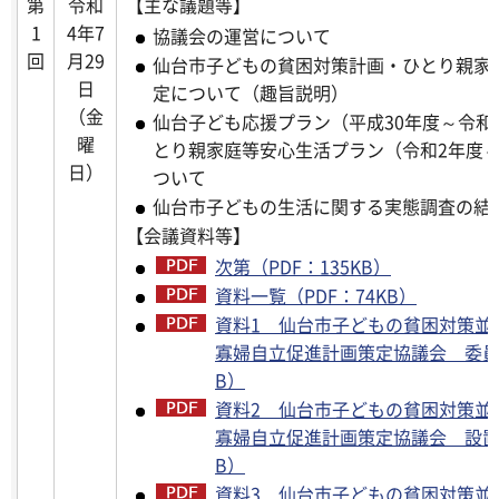
第
令和
【主な議題等】
1
4年7
協議会の運営について
回
月29
仙台市子どもの貧困対策計画・ひとり親家
日
定について（趣旨説明）
（金
仙台子ども応援プラン（平成30年度～令和
曜
とり親家庭等安心生活プラン（令和2年度～
日）
ついて
仙台市子どもの生活に関する実態調査の結
【会議資料等】
次第（PDF：135KB）
資料一覧（PDF：74KB）
資料1 仙台市子どもの貧困対策並
寡婦自立促進計画策定協議会 委員名
B）
資料2 仙台市子どもの貧困対策並
寡婦自立促進計画策定協議会 設置要
B）
資料3 仙台市子どもの貧困対策並