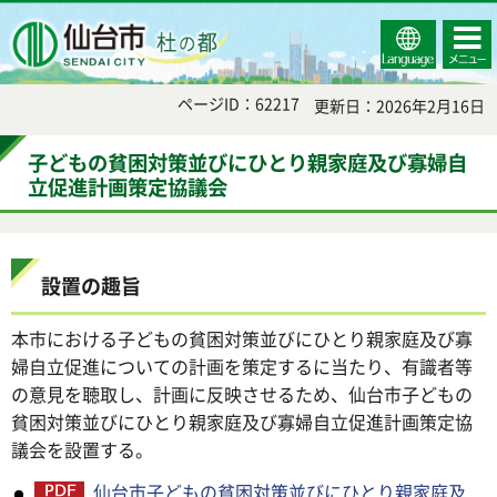
Select
コンテ
仙台市
Language
ンツメ
ニュー
ページID：62217
更新日：2026年2月16日
子どもの貧困対策並びにひとり親家庭及び寡婦自
立促進計画策定協議会
設置の趣旨
本市における子どもの貧困対策並びにひとり親家庭及び寡
婦自立促進についての計画を策定するに当たり、有識者等
の意見を聴取し、計画に反映させるため、仙台市子どもの
貧困対策並びにひとり親家庭及び寡婦自立促進計画策定協
議会を設置する。
仙台市子どもの貧困対策並びにひとり親家庭及