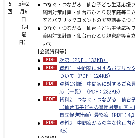
5
5年2
つなぐ・つながる 仙台子ども生活応援プ
回
月6
貧困対策計画・仙台市ひとり親家庭等自立
日
するパブリックコメントの実施結果につい
（月
つなぐ・つながる 仙台子ども生活応援プ
曜
貧困対策計画・仙台市ひとり親家庭等自立
日）
いて
【会議資料等】
次第（PDF：133KB）
資料1 中間案に対するパブリック
ついて（PDF：124KB）
資料1別紙 中間案に対するご意見
応（一覧）（PDF：282KB）
資料2 つなぐ・つながる 仙台子
（仙台市子どもの貧困対策計画・
自立促進計画）最終案（PDF：4,10
資料3 中間案からの主な修正内容に
KB）