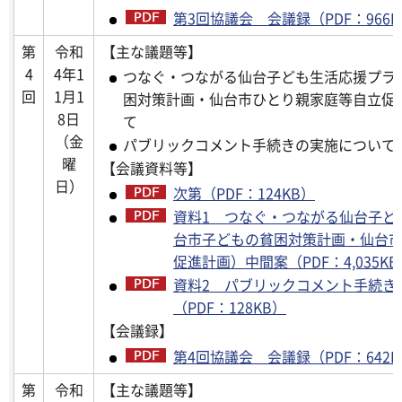
第3回協議会 会議録（PDF：966K
第
令和
【主な議題等】
4
4年1
つなぐ・つながる仙台子ども生活応援プラ
回
1月1
困対策計画・仙台市ひとり親家庭等自立促
8日
て
（金
パブリックコメント手続きの実施について
曜
【会議資料等】
日）
次第（PDF：124KB）
資料1 つなぐ・つながる仙台子ど
台市子どもの貧困対策計画・仙台
促進計画）中間案（PDF：4,035KB
資料2 パブリックコメント手続き
（PDF：128KB）
【会議録】
第4回協議会 会議録（PDF：642K
第
令和
【主な議題等】