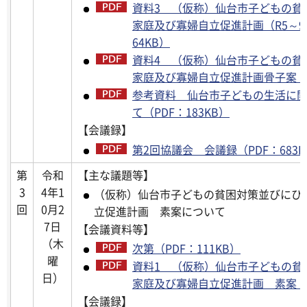
資料3 （仮称）仙台市子どもの貧
家庭及び寡婦自立促進計画（R5～9
64KB）
資料4 （仮称）仙台市子どもの貧
家庭及び寡婦自立促進計画骨子案（PD
参考資料 仙台市子どもの生活に
て（PDF：183KB）
【会議録】
第2回協議会 会議録（PDF：683K
第
令和
【主な議題等】
3
4年1
（仮称）仙台市子どもの貧困対策並びにひ
回
0月2
立促進計画 素案について
7日
【会議資料等】
（木
次第（PDF：111KB）
曜
資料1 （仮称）仙台市子どもの貧
日）
家庭及び寡婦自立促進計画 素案（PD
【会議録】