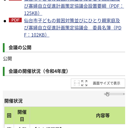
び寡婦自立促進計画策定協議会設置要綱（PDF：
125KB）
仙台市子どもの貧困対策並びにひとり親家庭及
び寡婦自立促進計画策定協議会 委員名簿（PD
F：102KB）
会議の公開
公開
会議の開催状況（令和4年度）
画面サイズで表示
開催状況
開催
回
内容等
日