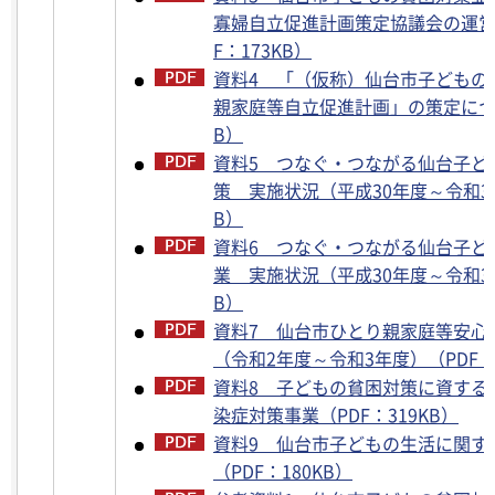
寡婦自立促進計画策定協議会の運営
F：173KB）
資料4 「（仮称）仙台市子どもの
親家庭等自立促進計画」の策定につい
B）
資料5 つなぐ・つながる仙台子ど
策 実施状況（平成30年度～令和3年
B）
資料6 つなぐ・つながる仙台子ど
業 実施状況（平成30年度～令和3年
B）
資料7 仙台市ひとり親家庭等安心
（令和2年度～令和3年度）（PDF：4
資料8 子どもの貧困対策に資する
染症対策事業（PDF：319KB）
資料9 仙台市子どもの生活に関す
（PDF：180KB）