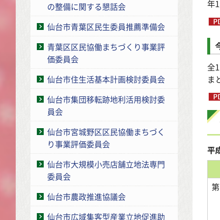
年
の整備に関する懇話会
仙台市青葉区民生委員推薦準備会
青葉区区民協働まちづくり事業評
価委員会
全
ま
仙台市住生活基本計画検討委員会
仙台市集団移転跡地利活用検討委
員会
仙台市宮城野区区民協働まちづく
り事業評価委員会
平
仙台市大規模小売店舗立地法専門
委員会
第
仙台市農政推進協議会
仙台市広域集客型産業立地促進助