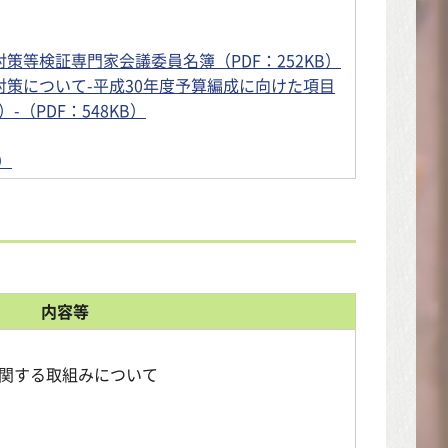
策等検証専門家会議委員名簿（PDF：252KB）
対策について-平成30年度予算編成に向けた項目
（PDF：548KB）
）
内容等
関する取組みについて