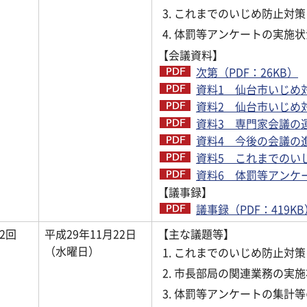
これまでのいじめ防止対策
体罰等アンケートの実施状
【会議資料】
次第（PDF：26KB）
資料1 仙台市いじめ対
資料2 仙台市いじめ対
資料3 専門家会議の運
資料4 今後の会議の進
資料5 これまでのいじ
資料6 体罰等アンケー
【議事録】
議事録（PDF：419KB
2回
平成29年11月22日
【主な議題等】
（水曜日）
これまでのいじめ防止対策
市長部局の関連業務の実施
体罰等アンケートの集計等