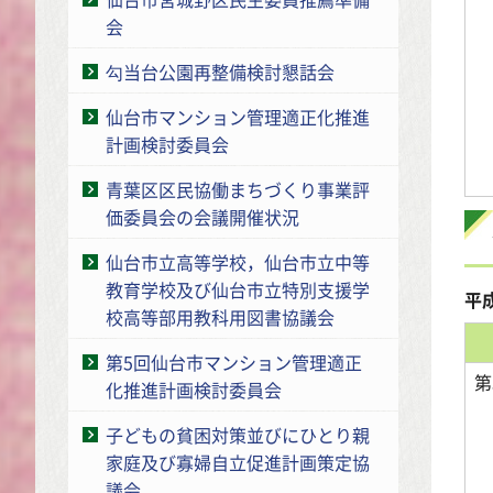
会
勾当台公園再整備検討懇話会
仙台市マンション管理適正化推進
計画検討委員会
青葉区区民協働まちづくり事業評
価委員会の会議開催状況
仙台市立高等学校，仙台市立中等
教育学校及び仙台市立特別支援学
平
校高等部用教科用図書協議会
第5回仙台市マンション管理適正
第
化推進計画検討委員会
子どもの貧困対策並びにひとり親
家庭及び寡婦自立促進計画策定協
議会