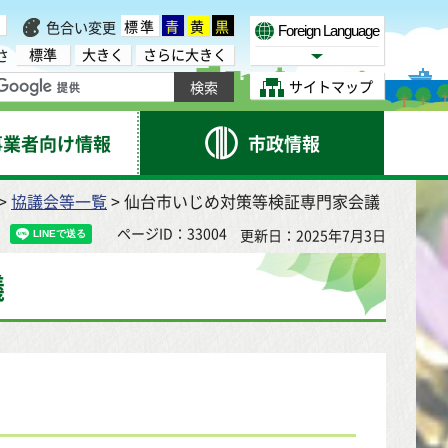
標準
青
黄
黒
色合い変更
Foreign Language
標準
大きく
さらに大きく
さ
Select Language
サイトマップ
事業者向け情報
市政情報
>
協議会等一覧
> 仙台市いじめ対策等検証専門家会議
ページID：33004
更新日：2025年7月3日
議