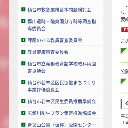
い
仙台市救急業務基本問題検討会
り
要
郡山遺跡・陸奥国分寺跡等調査指
導委員会
課題のある教員審査委員会
こ
教員健康審査委員会
仙台市立義務教育諸学校教科用図
書協議会
公
仙台市若林区区民協働まちづくり
事業評価委員会
仙台市若林区民生委員推薦準備会
広瀬川創生プラン策定推進協議会
平
「
青葉山公園（仮称）公園センター