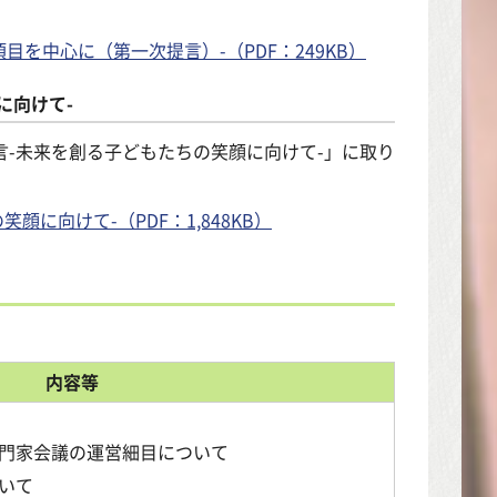
を中心に（第一次提言）-（PDF：249KB）
に向けて-
言-未来を創る子どもたちの笑顔に向けて-」に取り
に向けて-（PDF：1,848KB）
内容等
門家会議の運営細目について
いて