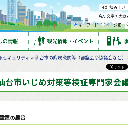
台市
読み上げ
文字の大き
キーワード
ページID
しの情報
観光情報・イベント
報セキュリティ
>
仙台市の附属機関等（審議会や協議会など）
仙台市いじめ対策等検証専門家会
設置の趣旨