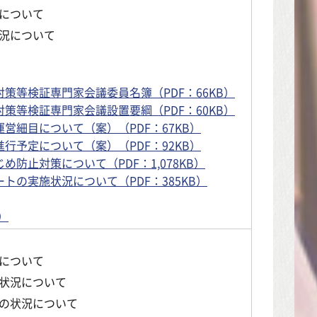
について
況について
策等検証専門家会議委員名簿（PDF：66KB）
策等検証専門家会議設置要綱（PDF：60KB）
営細目について（案）（PDF：67KB）
行予定について（案）（PDF：92KB）
め防止対策について（PDF：1,078KB）
トの実施状況について（PDF：385KB）
）
について
状況について
の状況について