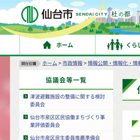
仙
ホーム
くら
ホーム
>
市政情報
>
情報公開・情報化・情
協議会等一覧
津波避難施設の整備に関する検討
委員会
仙台市泉区区民協働まちづくり事
業評価委員会
仙台市泉区民生委員推薦準備会