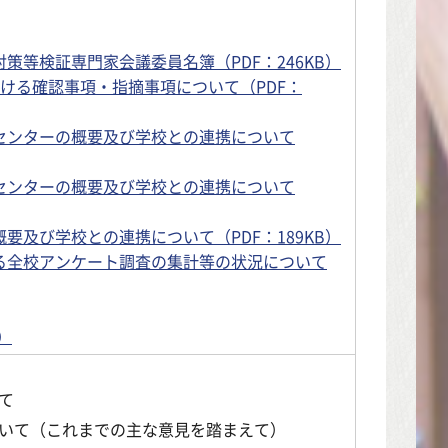
策等検証専門家会議委員名簿（PDF：246KB）
おける確認事項・指摘事項について（PDF：
センターの概要及び学校との連携について
センターの概要及び学校との連携について
要及び学校との連携について（PDF：189KB）
る全校アンケート調査の集計等の状況について
）
て
いて（これまでの主な意見を踏まえて）