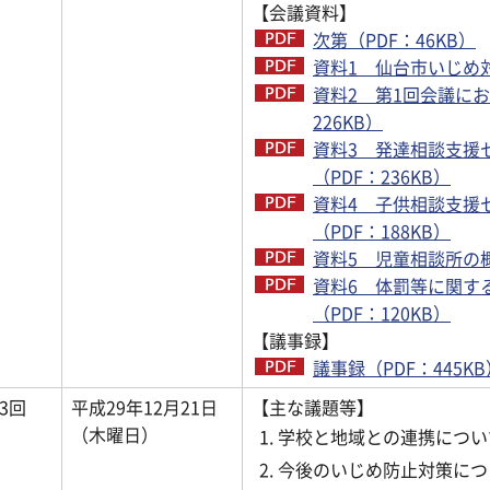
【会議資料】
次第（PDF：46KB）
資料1 仙台市いじめ対
資料2 第1回会議に
226KB）
資料3 発達相談支援
（PDF：236KB）
資料4 子供相談支援
（PDF：188KB）
資料5 児童相談所の概
資料6 体罰等に関す
（PDF：120KB）
【議事録】
議事録（PDF：445KB
3回
平成29年12月21日
【主な議題等】
（木曜日）
学校と地域との連携につい
今後のいじめ防止対策につ