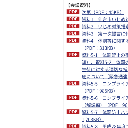
【会議資料】
次第（PDF：45KB）
資料1 仙台市いじめ対
資料2 いじめ対策推進
資料3 第一次提言に係
資料4 体罰等に関す
（PDF：313KB）
資料5-1 体罰禁止
知）、資料5-2 体罰
生徒に対する適切な指
底について（緊急通達）
資料5-5 コンプラ
（PDF：985KB）
資料5-6 コンプラ
（解説編）（PDF：96
資料5-7 体罰防止ハ
1,203KB）
資料5-8 平成28年