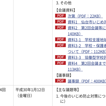
その他
【会議資料】
次第（PDF：22KB）
資料1 仙台市いじめ対
資料2 第2回会議等
140KB）
資料3-1 学校支援地
資料3-2 学校・保
ついて（PDF：112KB
資料3-3 協働型学校評
資料4 第2回会議ま
113KB）
【議事録】
議事録（PDF：400KB
4回
平成30年1月12日
【主な議題等】
（金曜日）
今後のいじめ防止対策につ
に）