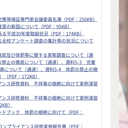
策等検証専門家会議委員名簿（PDF：256KB）
室の新設について（PDF：95KB）
る平成30年度取組状況（PDF：174KB）
る全校アンケート調査の集計等の状況について
の徹底及び体罰等に関する実態調査について（通
の禁止の徹底について（通達）、資料5-3 児童
導について（通達）、資料5-4 体罰の禁止の徹
（PDF：172KB）
イアンス研修資料 不祥事の根絶に向けて実例演習
イアンス研修資料 不祥事の根絶に向けて実例演習
2KB）
ンドブック 体罰の根絶に向けて（PDF：
度コンプライアンス研修実施報告書（PDF：