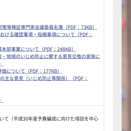
策等検証専門家会議委員名簿（PDF：73KB）
における確認事項・指摘事項について（PDF：
域本部事業について（PDF：248KB）
護者・地域のいじめ防止に関する意見交換の実施に
）
価について（PDF：177KB）
での主な意見（いじめ防止等関係）（PDF：
）
いて（平成30年度予算編成に向けた項目を中心