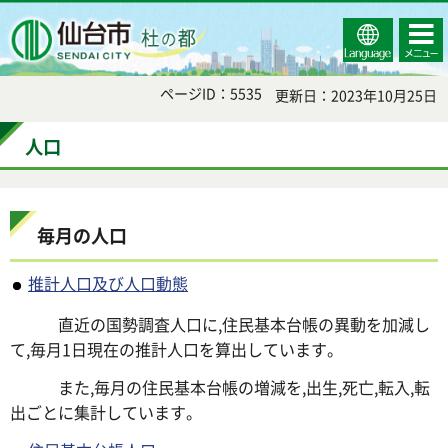
Select
コンテ
仙台市
Language
ンツメ
ニュー
ページID：5535
更新日：2023年10月25日
人口
毎月の人口
推計人口及び人口動態
直近の国勢調査人口に,住民基本台帳の異動を加減し
て,毎月1日現在の推計人口を算出しています。
また,毎月の住民基本台帳の増減を,出生,死亡,転入,転
出ごとに集計しています。