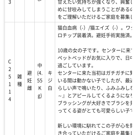
3
甘えたい気持ちが強くなり、興奮し
めに甘咬みしてしまうことがあるの
をご理解いただけるご家庭を募集し
猫白血病（-）/猫エイズ（-）。ワ
ロチップ装着済。避妊手術実施済。
10歳の女の子です。センターに来
ペットベッドがお気に入りで、日中
C
中
過ごしています。
2
避
(4.
キ
センターに来た当初はガチガチに緊
5
雑
妊
55
ジ
いる間は動かない子でしたが、最近
1
種
雌
K
白
らしい声で鳴いたり、ふみふみしな
1
g)
～』とアピールしてくるようになり
4
ブラッシングが大好きでブラシを見
ってくる姿がとても可愛らしい子で
新しい環境に馴れてこの子が心を開
き合っていただけるご家庭を募集し