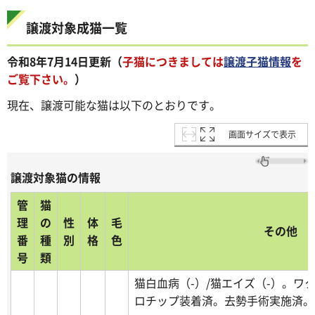
譲渡対象成猫一覧
令和8年7月14
日更新
（
子猫につきましては
譲渡子猫情報
を
ご覧下さい。
）
現在、譲渡可能な猫は以下のとおりです。
画面サイズで表示
譲渡対象猫の情報
管
猫
理
の
性
体
毛
その他
番
種
別
格
色
号
類
猫白血病（-）/猫エイズ（-）。ワ
ロチップ装着済。去勢手術実施済。