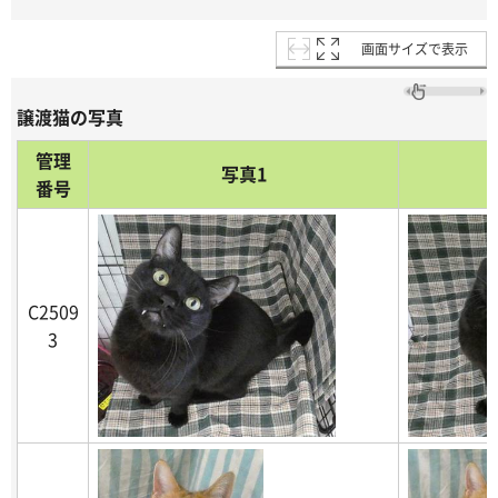
画面サイズで表示
譲渡猫の写真
管理
写真1
番号
C2509
3