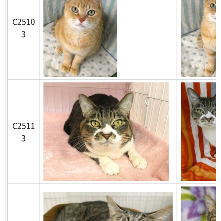
C2510
3
C2511
3