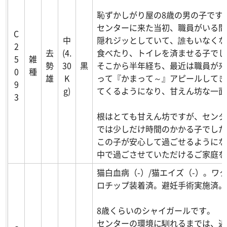
恥ずかしがり屋の8歳の男の子です
センターに来た当初、職員がいる間
C
中
隠れジッとしていて、誰もいなくな
2
去
(4.
食べたり、トイレを済ませる子でし
5
雑
勢
30
黒
そこから半年経ち、最近は職員が来
0
種
雄
K
って『かまって～』アピールしてき
9
g)
てくるようになり、甘えん坊な一面
3
根はとても甘えん坊ですが、センタ
では少しだけ時間のかかる子でした
この子が安心して過ごせるようにな
中で過ごさせていただけるご家庭を
猫白血病（-）/猫エイズ（-）。ワ
ロチップ装着済。避妊手術実施済。
8歳くらいのシャイガールです。
センターの環境に馴れるまでは、近