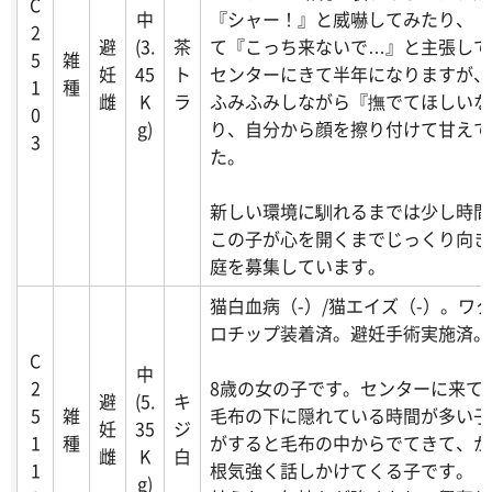
C
中
『シャー！』と威嚇してみたり、『
2
避
(3.
茶
て『こっち来ないで…』と主張して
5
雑
妊
45
ト
センターにきて半年になりますが、
1
種
雌
K
ラ
ふみふみしながら『撫でてほしいな
0
g)
り、自分から顔を擦り付けて甘えて
3
た。
新しい環境に馴れるまでは少し時間
この子が心を開くまでじっくり向き
庭を募集しています。
猫白血病（-）/猫エイズ（-）。ワ
ロチップ装着済。避妊手術実施済。
C
中
2
8歳の女の子です。センターに来て
避
(5.
キ
5
雑
毛布の下に隠れている時間が多い子
妊
35
ジ
1
種
がすると毛布の中からでてきて、か
雌
K
白
1
根気強く話しかけてくる子です。
g)