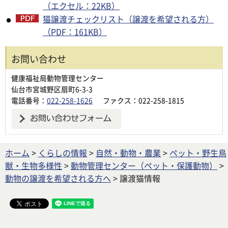
（エクセル：22KB）
猫譲渡チェックリスト（譲渡を希望される方）
（PDF：161KB）
お問い合わせ
健康福祉局動物管理センター
仙台市宮城野区扇町6-3-3
電話番号：
022-258-1626
ファクス：022-258-1815
ホーム
>
くらしの情報
>
自然・動物・農業
>
ペット・野生鳥
獣・生物多様性
>
動物管理センター（ペット・保護動物）
>
動物の譲渡を希望される方へ
> 譲渡猫情報