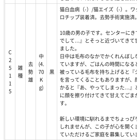
猫白血病（-）/猫エイズ（-）。ワ
ロチップ装着済。去勢手術実施済。
10歳の男の子です。センターにき
でして…』とそっと近づいてきて甘
ました。
C
中
日中は毛布のなかでかくれんぼしな
2
去
(4.
ていますが、ごはんの時間になると
5
雑
勢
70
黒
被っている毛布を持ち上げると『シ
1
種
雄
K
を言ってくることもありますが、顔
1
g)
かると『あ、やってしまった…』と
5
に顔を擦り付けてきて甘えてごまか
す。
新しい環境に馴れるまでちょっぴり
しれませんが、この子が心を開くま
ていただけるご家庭を募集していま