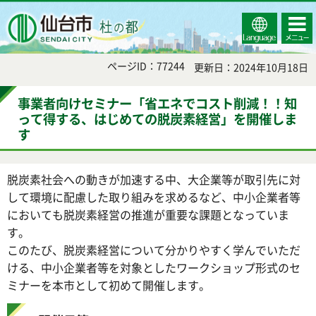
Select
コンテ
仙台市
Language
ンツメ
ニュー
ページID：77244
更新日：2024年10月18日
事業者向けセミナー「省エネでコスト削減！！知
って得する、はじめての脱炭素経営」を開催しま
す
脱炭素社会への動きが加速する中、大企業等が取引先に対
して環境に配慮した取り組みを求めるなど、中小企業者等
においても脱炭素経営の推進が重要な課題となっていま
す。
このたび、脱炭素経営について分かりやすく学んでいただ
ける、中小企業者等を対象としたワークショップ形式のセ
ミナーを本市として初めて開催します。