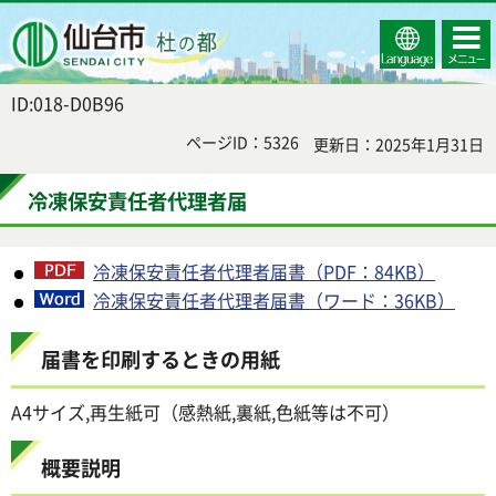
Select
コンテ
仙台市
Language
ンツメ
ニュー
ID:018-D0B96
ページID：5326
更新日：2025年1月31日
冷凍保安責任者代理者届
冷凍保安責任者代理者届書（PDF：84KB）
冷凍保安責任者代理者届書（ワード：36KB）
届書を印刷するときの用紙
A4サイズ,再生紙可（感熱紙,裏紙,色紙等は不可）
概要説明