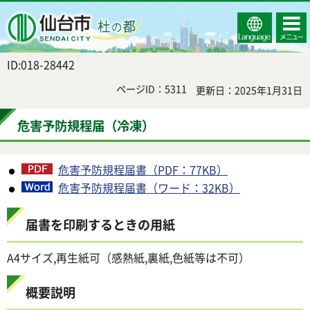
Select
コンテ
仙台市
Language
ンツメ
ニュー
ID:018-28442
ページID：5311
更新日：2025年1月31日
危害予防規程届（冷凍）
危害予防規程届書（PDF：77KB）
危害予防規程届書（ワード：32KB）
届書を印刷するときの用紙
A4サイズ,再生紙可（感熱紙,裏紙,色紙等は不可）
概要説明