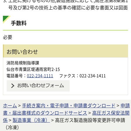
上記に掲げるものの他,製造施設に応じて,高圧法第8条第1
号及び第2号の技術上の基準の確認に必要な書面又は図面
手数料
必要
お問い合わせ
消防局規制指導課
仙台市青葉区堤通雨宮町2-15
電話番号：
022-234-1111
ファクス：022-234-1411
ホーム
>
手続き案内・電子申請・申請書ダウンロード
>
申請
書・届出書様式のダウンロードサービス
>
高圧ガス保安法関
係
>
製造事業（冷凍）
> 高圧ガス製造施設等変更許可申請
（冷凍）