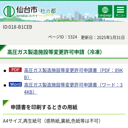
Select
コンテ
仙台市
Language
ンツメ
ニュー
ID:018-B1CEB
ページID：5324
更新日：2025年1月31日
高圧ガス製造施設等変更許可申請（冷凍）
高圧ガス製造施設等変更許可申請書（PDF：89K
B）
高圧ガス製造施設等変更許可申請書（ワード：3
4KB）
申請書を印刷するときの用紙
A4サイズ,再生紙可（感熱紙,裏紙,色紙等は不可）