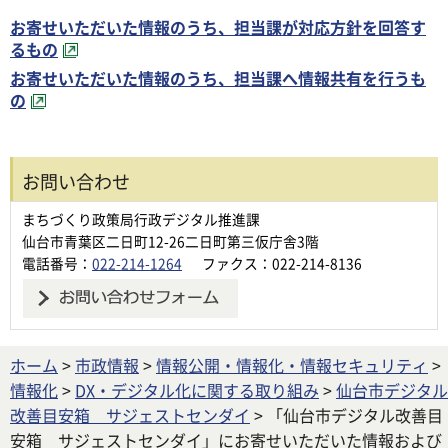
お寄せいただいた情報のうち、担当課が対応方針を回答す
るもの
お寄せいただいた情報のうち、担当課へ情報共有を行うも
の
お問い合わせ
まちづくり政策局行政デジタル推進課
仙台市青葉区二日町12-26二日町第三仮庁舎3階
電話番号：
022-214-1264
ファクス：022-214-8136
ホーム
>
市政情報
>
情報公開・情報化・情報セキュリティ
>
情報化
>
DX・デジタル化に関する取り組み
>
仙台市デジタル
改善目安箱 サジェストセンダイ
> 「仙台市デジタル改善目
安箱 サジェストセンダイ」にお寄せいただいた情報および