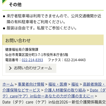
その他
来庁者駐車場は利用できませんので、公共交通機関か近
隣の有料駐車場をご利用ください。
服装は自由です。私服でご参加ください。
お問い合わせ
健康福祉局介護保険課
仙台市青葉区国分町3-7-1市役所本庁舎5階
電話番号：
022-214-8393
ファクス：022-214-4443
ホーム
>
事業者向け情報
>
福祉・医療
>
福祉
>
高齢者施設・
介護保険などサービス
>
介護人材確保の取り組み
>
Date（ダ
テ）care(ケア）in仙台ーあなたの力が介護の支えにー
>
Date（ダテ）care（ケア）in仙台2026－新任介護関係職員交