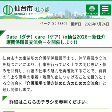
Select
コンテ
仙台市
Language
ンツメ
ニュー
ページID：63309
更新日：2026年7月24日
Date（ダテ）care（ケア）in仙台2026－新任介
護関係職員交流会－を開催します!!
仙台市内の事業所の介護関係職員同士で、仲間意識や交流
を持つことにより、仕事を行っていく上での同じ思い・悩
みを共有し、介護の仕事の魅力を再確認することで、資質
の向上や職場の定着・離職防止につなげることを目的とす
る交流会を『
介護現場で働き始めた方のための交流会
』と
題し開催します。
詳細はこちらのチラシを参照ください。