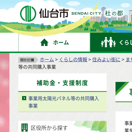
仙
ホーム
くら
ホーム
>
くらしの情報
>
住みよい街に
>
ま
等の共同購入事業
補助金・支援制度
事業用太陽光パネル等の共同購入
事業
事
区役所から探す
業