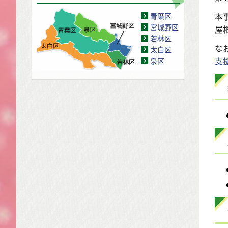
本
青葉区
宮城野区
屋
若林区
な
太白区
支
泉区