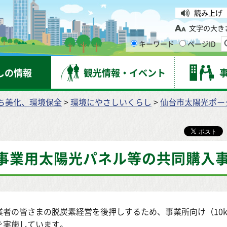
台市
読み上げ
文字の大き
キーワード
ページID
しの情報
観光情報・イベント
ち美化、環境保全
>
環境にやさしいくらし
>
仙台市太陽光ポー
事業用太陽光パネル等の共同購入
業者の皆さまの脱炭素経営を後押しするため、事業所向け（10
を実施しています。