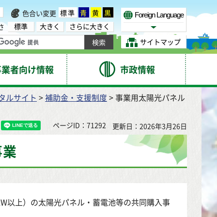
標準
青
黄
黒
色合い変更
Foreign Language
標準
大きく
さらに大きく
さ
Select Language
サイトマップ
事業者向け情報
市政情報
タルサイト
>
補助金・支援制度
> 事業用太陽光パネル
ページID：71292
更新日：2026年3月26日
事業
kW以上）の太陽光パネル・蓄電池等の共同購入事