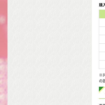
購
※
の