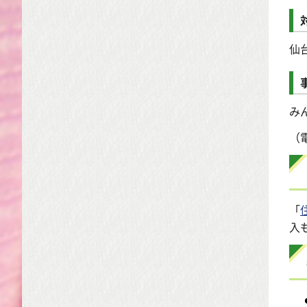
仙
み
（電
「
入