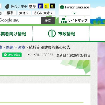
標準
青
黄
黒
色合い変更
Foreign Language
標準
大きく
さらに大きく
さ
Select Language
サイトマップ
事業者向け情報
市政情報
康・医療
>
医療
> 結核定期健康診断の報告
ページID：39052
更新日：2026年3月9日