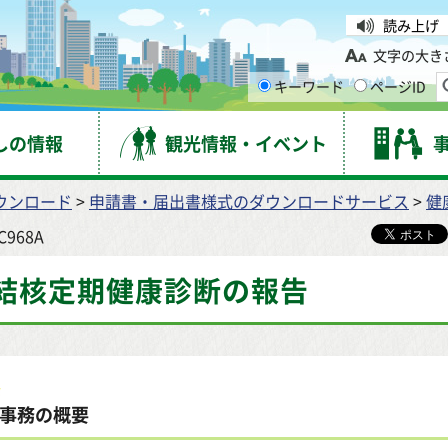
台市
読み上げ
文字の大き
キーワード
ページID
しの情報
観光情報・イベント
ウンロード
>
申請書・届出書様式のダウンロードサービス
>
健
-C968A
結核定期健康診断の報告
事務の概要