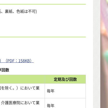
紙、裏紙、色紙は不可)
PDF：158KB）
び回数
定期及び回数
園を除く。）において業
毎年
、介護医療院において業
毎年