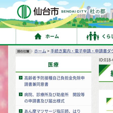
仙
ホーム
くら
ホーム
>
手続き案内・電子申請・申請書ダ
ID:018
医療
高齢者予防接種自己負担金免除申
請書兼同意書
病院、診療所及び助産所 開設等
の申請書及び届出様式
あん摩マツサージ指圧師、はり