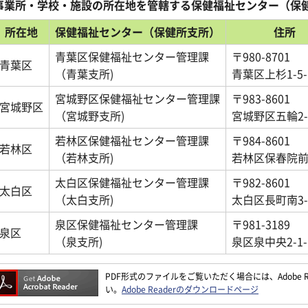
事業所・学校・施設の所在地を管轄する保健福祉センター（保
所在地
保健福祉センター（保健所支所）
住所
青葉区保健福祉センター管理課
〒980-8701
青葉区
（青葉支所)
青葉区上杉1-5-
宮城野区保健福祉センター管理課
〒983-8601
宮城野区
（宮城野支所)
宮城野区五輪2-1
若林区保健福祉センター管理課
〒984-8601
若林区
（若林支所)
若林区保春院前丁
太白区保健福祉センター管理課
〒982-8601
太白区
（太白支所)
太白区長町南3-1
泉区保健福祉センター管理課
〒981-3189
泉区
（泉支所)
泉区泉中央2-1-
PDF形式のファイルをご覧いただく場合には、Adobe Re
い。
Adobe Readerのダウンロードページ