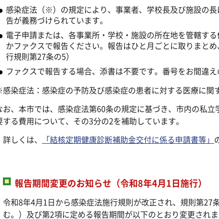
感染症法（※）の規定により、事業者、学校長及び施設の長
告が義務づけられています。
電子申請または、各事業所・学校・施設の所在地を管轄する
かファクスで報告ください。報告はひと月ごとに取りまとめ
行規則第27条の5）
ファクスで報告する場合、添書は不要です。番号をお間違え
※感染症法：感染症の予防及び感染症の患者に対する医療に関
なお、本市では、感染症法第60条の規定に基づき、市内の私立
要する費用について、その3分の2を補助しています。
詳しくは、
「結核定期健康診断補助金交付に係る申請書等」
報告期間変更のお知らせ（令和8年4月1日施行）
令和8年4月1日から感染症法施行規則が改正され、規則第27
む。）及び第2項に定める報告期間が以下のとおり変更されま