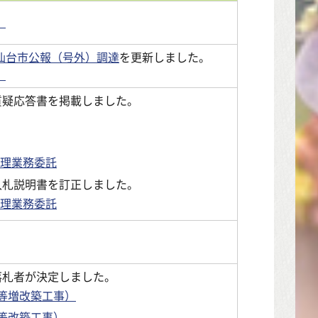
。
仙台市公報（号外）調達
を更新しました。
。
質疑応答書を掲載しました。
理業務委託
入札説明書を訂正しました。
理業務委託
落札者が決定しました。
舎等増改築工事）
等改築工事）