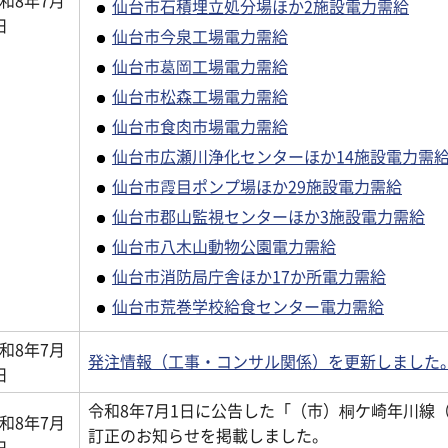
仙台市石積埋立処分場ほか2施設電力需給
日
仙台市今泉工場電力需給
仙台市葛岡工場電力需給
仙台市松森工場電力需給
仙台市食肉市場電力需給
仙台市広瀬川浄化センターほか14施設電力需
仙台市霞目ポンプ場ほか29施設電力需給
仙台市郡山監視センターほか3施設電力需給
仙台市八木山動物公園電力需給
仙台市消防局庁舎ほか17か所電力需給
仙台市荒巻学校給食センター電力需給
和8年7月
発注情報（工事・コンサル関係）を更新しました
日
令和8年7月1日に公告した「（市）桐ケ崎年川線
和8年7月
訂正のお知らせを掲載しました。
日