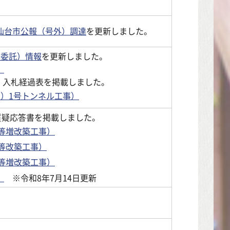
仙台市公報（号外）調達
を更新しました。
務委託）情報
を更新しました。
。
て、入札経過表を掲載しました。
石）1号トンネル工事）
質疑応答書を掲載しました。
舎等増改築工事）
等改築工事）
舎等増改築工事）
。
※令和8年7月14日更新