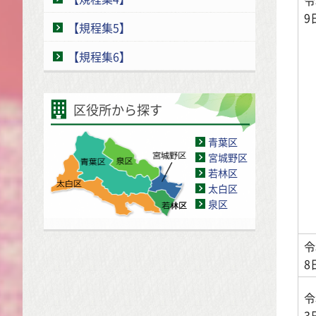
9
【規程集5】
【規程集6】
区役所から探す
青葉区
宮城野区
若林区
太白区
泉区
令
8
令
3