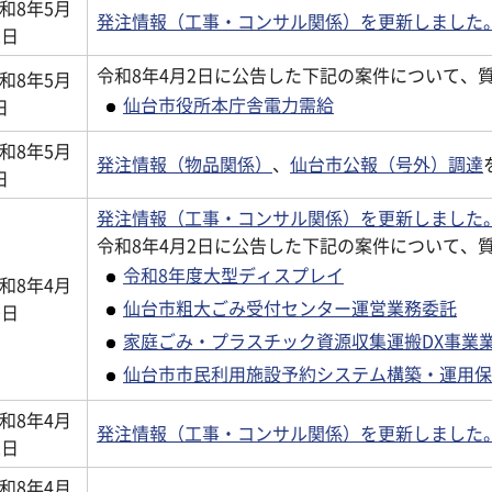
和8年5月
発注情報（工事・コンサル関係）を更新しました
2日
令和8年4月2日に公告した下記の案件について、
和8年5月
仙台市役所本庁舎電力需給
日
和8年5月
発注情報（物品関係）
、
仙台市公報（号外）調達
日
発注情報（工事・コンサル関係）を更新しました
令和8年4月2日に公告した下記の案件について、
令和8年度大型ディスプレイ
和8年4月
仙台市粗大ごみ受付センター運営業務委託
0日
家庭ごみ・プラスチック資源収集運搬DX事業
仙台市市民利用施設予約システム構築・運用保
和8年4月
発注情報（工事・コンサル関係）を更新しました
2日
和8年4月