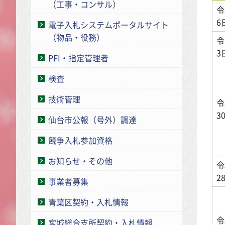
（工事・コンサル）
令
6
電子入札システムポータルサイト
（物品・役務）
令
3
PFI・指定管理者
検査
技術管理
令
3
仙台市公報（号外）調達
競争入札参加資格
お知らせ・その他
令
2
事業者募集
青葉区契約・入札情報
令
宮城総合支所契約・入札情報