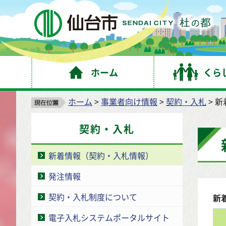
仙
ホーム
くら
ホーム
>
事業者向け情報
>
契約・入札
> 
契約・入札
新着情報（契約・入札情報）
発注情報
契約・入札制度について
新
電子入札システムポータルサイト