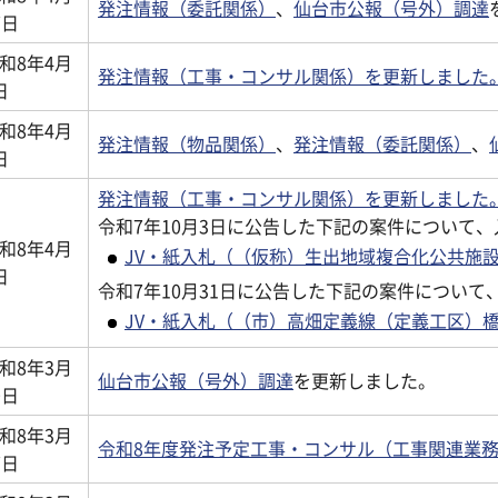
発注情報（委託関係）
、
仙台市公報（号外）調達
7日
和8年4月
発注情報（工事・コンサル関係）を更新しました
日
和8年4月
発注情報（物品関係）
、
発注情報（委託関係）
、
日
発注情報（工事・コンサル関係）を更新しました
令和7年10月3日に公告した下記の案件について
和8年4月
JV・紙入札（（仮称）生出地域複合化公共施
日
令和7年10月31日に公告した下記の案件につい
JV・紙入札（（市）高畑定義線（定義工区）
和8年3月
仙台市公報（号外）調達
を更新しました。
0日
和8年3月
令和8年度発注予定工事・コンサル（工事関連業
7日