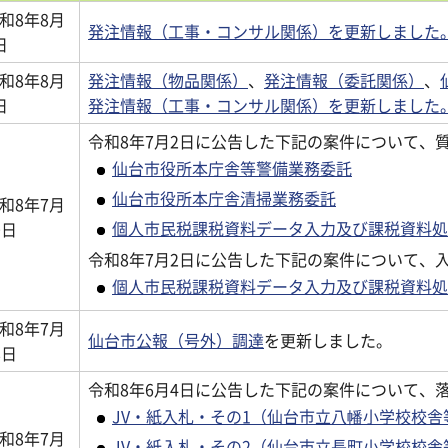
和8年8月
発注情報（工事・コンサル関係）を更新しました
日
和8年8月
発注情報（物品関係）
、
発注情報（委託関係）
、
日
発注情報（工事・コンサル関係）を更新しました
令和8年7月2日に公告した下記の案件について、
仙台市役所本庁舎等警備業務委託
仙台市役所本庁舎清掃業務委託
和8年7月
個人市民税課税資料データ入力及び課税資料処
0日
令和8年7月2日に公告した下記の案件について、
個人市民税課税資料データ入力及び課税資料処
和8年7月
仙台市公報（号外）調達
を更新しました。
8日
令和8年6月4日に公告した下記の案件について、
JV・紙入札・その1（仙台市立八幡小学校校
和8年7月
JV・紙入札・その2（仙台市立長町小学校校舎