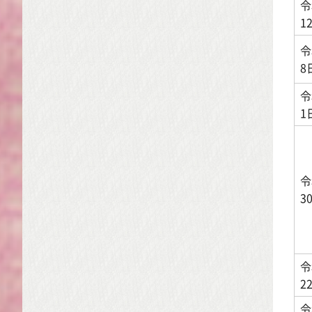
令
1
令
8
令
1
令
3
令
2
令