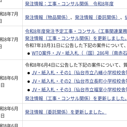
発注情報：工事・コンサル関係 令和8年度
和8年7月
発注情報（物品関係）
、
発注情報（委託関係）
、
日
令和8年度発注予定工事・コンサル（工事関連業
発注情報（工事・コンサル関係）を更新しました
和8年7月
令和7年10月31日に公告した下記の案件につい
日
WTO案件・JV・紙入札（（国）286号（南赤
令和8年6月4日に公告した下記の案件について、
JV・紙入札・その1（仙台市立八幡小学校校
和8年6月
JV・紙入札・その2（仙台市立長町小学校校舎
6日
JV・紙入札・その3（仙台市立福室小学校校
発注情報（工事・コンサル関係）を更新しました
和8年6月
発注情報（委託関係）を更新しました。
5日
和8年6月