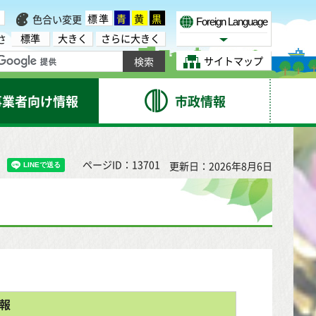
標準
青
黄
黒
色合い変更
Foreign Language
標準
大きく
さらに大きく
さ
Select Language
サイトマップ
事業者向け情報
市政情報
ページID：13701
更新日：2026年8月6日
報