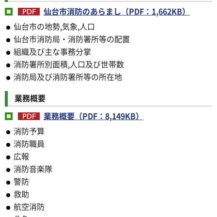
仙台市消防のあらまし（PDF：1,662KB）
仙台市の地勢,気象,人口
仙台市消防局・消防署所等の配置
組織及び主な事務分掌
消防署所別面積,人口及び世帯数
消防局及び消防署所等の所在地
業務概要
業務概要（PDF：8,149KB）
消防予算
消防職員
広報
消防音楽隊
警防
救助
航空消防