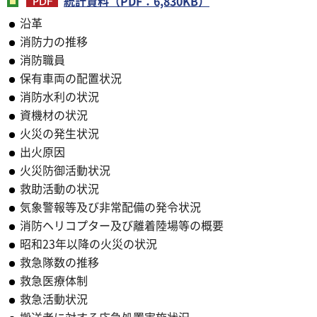
統計資料（PDF：6,830KB）
沿革
消防力の推移
消防職員
保有車両の配置状況
消防水利の状況
資機材の状況
火災の発生状況
出火原因
火災防御活動状況
救助活動の状況
気象警報等及び非常配備の発令状況
消防ヘリコプター及び離着陸場等の概要
昭和23年以降の火災の状況
救急隊数の推移
救急医療体制
救急活動状況