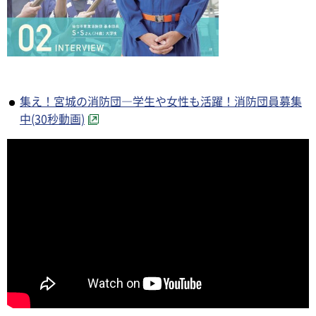
集え！宮城の消防団―学生や女性も活躍！消防団員募集
中(30秒動画)