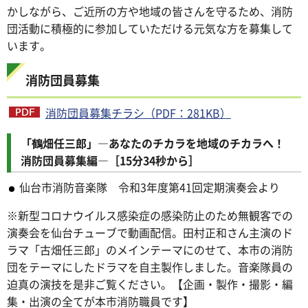
かしながら、ご近所の方や地域の皆さんを守るため、消防
団活動に積極的に参加していただける元気な方を募集して
います。
消防団員募集
消防団員募集チラシ（PDF：281KB）
「鶴畑任三郎」―あなたのチカラを地域のチカラへ！
消防団員募集編―［15分34秒から］
仙台市消防音楽隊 令和3年度第41回定期演奏会より
※新型コロナウイルス感染症の感染防止のため無観客での
演奏会を仙台チューブで動画配信。田村正和さん主演のド
ラマ「古畑任三郎」のメインテーマにのせて、本市の消防
団をテーマにしたドラマを自主製作しました。音楽隊員の
迫真の演技を是非ご覧ください。【企画・製作・撮影・編
集・出演の全てが本市消防職員です】