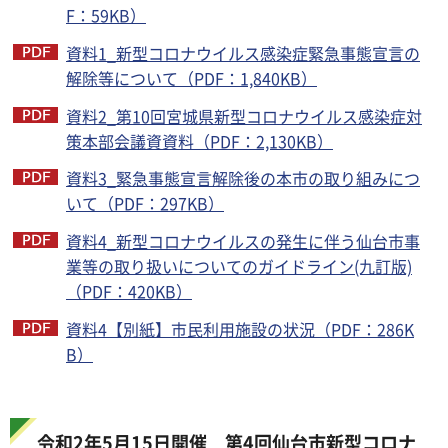
F：59KB）
資料1_新型コロナウイルス感染症緊急事態宣言の
解除等について（PDF：1,840KB）
資料2_第10回宮城県新型コロナウイルス感染症対
策本部会議資資料（PDF：2,130KB）
資料3_緊急事態宣言解除後の本市の取り組みにつ
いて（PDF：297KB）
資料4_新型コロナウイルスの発生に伴う仙台市事
業等の取り扱いについてのガイドライン(九訂版)
（PDF：420KB）
資料4【別紙】市民利用施設の状況（PDF：286K
B）
令和2年5月15日開催 第4回仙台市新型コロナ