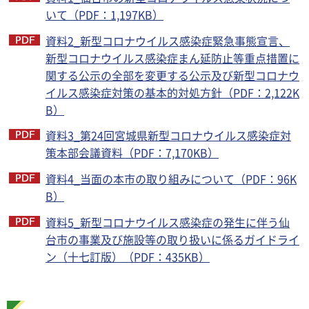
いて（PDF：1,197KB）
資料2_新型コロナウイルス感染症緊急事態宣言、
新型コロナウイルス感染症まん延防止等重点措置に
関する公示の全部を変更する公示及び新型コロナウ
イルス感染症対策の基本的対処方針（PDF：2,122K
B）
資料3_第24回宮城県新型コロナウイルス感染症対
策本部会議資料（PDF：7,170KB）
資料4_当面の本市の取り組みについて（PDF：96K
B）
資料5_新型コロナウイルス感染症の発生に伴う仙
台市の事業及び施設等の取り扱いに係るガイドライ
ン（十七訂版）（PDF：435KB）