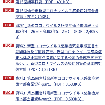
第15回議事概要（PDF：491KB）
第15回仙台市新型コロナウイルス感染症対策会議
次第（PDF：70KB）
資料1_新型コロナウイルス感染症仙台市週報（令
和3年4月26日～令和3年5月2日）（PDF：2,409K
B）
資料2_新型コロナウイルス感染症緊急事態宣言の
期間延長及び区域変更、新型コロナウイルス感染症
まん延防止等重点措置に関する公示の全部を変更す
る公示、新型コロナウイルス感染症対策の基本的対
処方針（PDF：1,221KB）
資料3_第25回宮城県新型コロナウイルス感染症対
策本部会議資料part1（PDF：3,533KB）
資料3_第25回宮城県新型コロナウイルス感染症対
策本部会議資料part2（PDF：9,503KB）