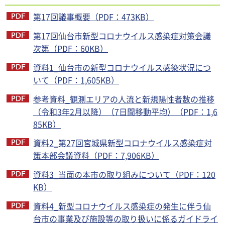
第17回議事概要（PDF：473KB）
第17回仙台市新型コロナウイルス感染症対策会議
次第（PDF：60KB）
資料1_仙台市の新型コロナウイルス感染状況につ
いて（PDF：1,605KB）
参考資料_観測エリアの人流と新規陽性者数の推移
（令和3年2月以降）（7日間移動平均）（PDF：1,6
85KB）
資料2_第27回宮城県新型コロナウイルス感染症対
策本部会議資料（PDF：7,906KB）
資料3_当面の本市の取り組みについて（PDF：120
KB）
資料4_新型コロナウイルス感染症の発生に伴う仙
台市の事業及び施設等の取り扱いに係るガイドライ