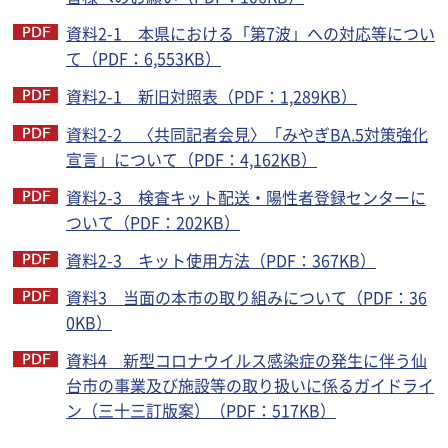
資料2-1 本県における「第7波」への対応等につい
て（PDF：6,553KB）
資料2-1 新旧対照表（PDF：1,289KB）
資料2-2 〈共同記者会見〉「みやぎBA.5対策強化
宣言」について（PDF：4,162KB）
資料2-3 検査キット配送・陽性者登録センターに
ついて（PDF：202KB）
資料2-3 キット使用方法（PDF：367KB）
資料3 当面の本市の取り組みについて（PDF：36
0KB）
資料4 新型コロナウイルス感染症の発生に伴う仙
台市の事業及び施設等の取り扱いに係るガイドライ
ン（三十三訂版案）（PDF：517KB）