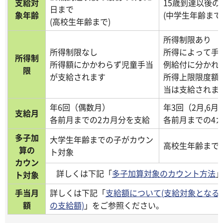
支給対
15歳到達以後の
日まで
象年齢
(中学生年齢まで
(高校生年齢まで)
所得制限あり
所得制限なし
所得によって手
所得制
所得額にかかわらず児童手当
例給付に分かれ
限
が支給されます
所得上限限度額
当は支給されま
年6回（偶数月）
年3回（2月,6月,
支給月
各前月までの2カ月分を支給
各前月までの4
多子加
大学生年齢までの子がカウン
高校生年齢まで
算の
ト対象
カウン
詳しくは下記「
多子加算対象のカウント方法
ト対象
手当月
詳しくは下記「
支給額について(支給対象となる
額
の支給額)
」をご参照ください。