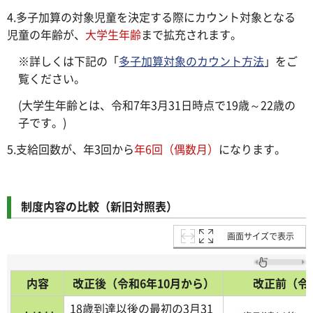
4.多子加算の対象児童を決定する際にカウント対象となる
児童の年齢が、
大学生年齢
まで拡充されます。
※詳しくは下記の「
多子加算対象のカウント方法
」をご
覧ください。
(大学生年齢とは、令和7年3月31日時点で19歳～22歳の
子です。)
5.支給回数が、年3回から
年6回（偶数月）
になります。
制度内容の比較（新旧対照表）
画面サイズで表示
内容
改正後（令和6年10月から）
改正前（令
18歳到達以後の最初の3月31