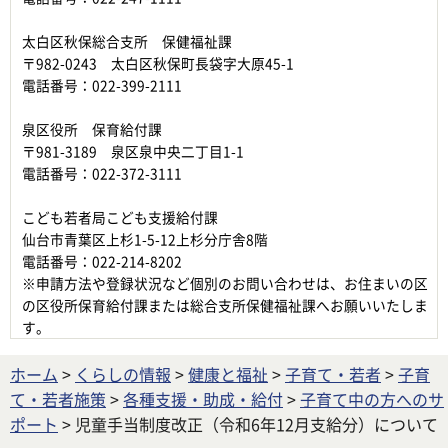
太白区秋保総合支所 保健福祉課
〒982-0243 太白区秋保町長袋字大原45-1
電話番号：022-399-2111
泉区役所 保育給付課
〒981-3189 泉区泉中央二丁目1-1
電話番号：022-372-3111
こども若者局こども支援給付課
仙台市青葉区上杉1-5-12上杉分庁舎8階
電話番号：022-214-8202
※申請方法や登録状況など個別のお問い合わせは、お住まいの区
の区役所保育給付課または総合支所保健福祉課へお願いいたしま
す。
ホーム
>
くらしの情報
>
健康と福祉
>
子育て・若者
>
子育
て・若者施策
>
各種支援・助成・給付
>
子育て中の方へのサ
ポート
> 児童手当制度改正（令和6年12月支給分）について