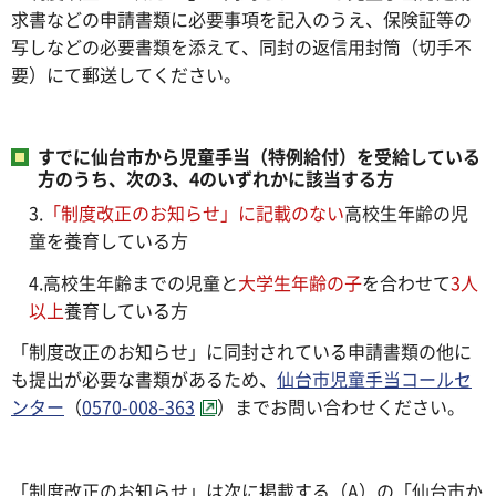
求書などの申請書類に必要事項を記入のうえ、保険証等の
写しなどの必要書類を添えて、同封の返信用封筒（切手不
要）にて郵送してください。
すでに仙台市から児童手当（特例給付）を受給している
方のうち、次の3、4のいずれかに該当する方
3.
「制度改正のお知らせ」に記載のない
高校生年齢の児
童を養育している方
4.高校生年齢までの児童と
大学生年齢の子
を合わせて
3人
以上
養育している方
「制度改正のお知らせ」に同封されている申請書類の他に
も提出が必要な書類があるため、
仙台市児童手当コールセ
ンター
（
0570-008-363
）までお問い合わせください。
「制度改正のお知らせ」は次に掲載する（A）の「仙台市か