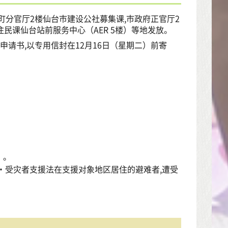
町分官厅2楼仙台市建设公社募集课,市政府正官厅2
住民课仙台站前服务中心（AER 5楼）等地发放。
请书,以专用信封在12月16日（星期二）前寄
」。
・受灾者支援法在支援对象地区居住的避难者,遭受