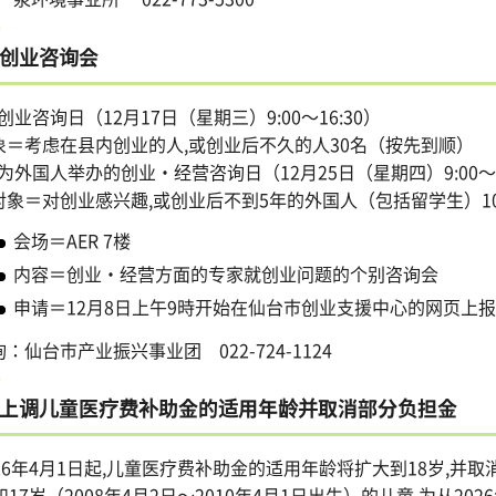
创业咨询会
).创业咨询日（12月17日（星期三）9:00～16:30）
象＝考虑在县内创业的人,或创业后不久的人30名（按先到顺）
).为外国人举办的创业・经营咨询日（12月25日（星期四）9:00～1
象＝对创业感兴趣,或创业后不到5年的外国人（包括留学生）1
会场＝AER 7楼
内容＝创业・经营方面的专家就创业问题的个别咨询会
申请＝12月8日上午9時开始在仙台市创业支援中心的网页上报
：仙台市产业振兴事业团 022-724-1124
上调儿童医疗费补助金的适用年龄并取消部分负担金
026年4月1日起,儿童医疗费补助金的适用年龄将扩大到18岁,并
和17岁（2008年4月2日～2010年4月1日出生）的儿童,为从20