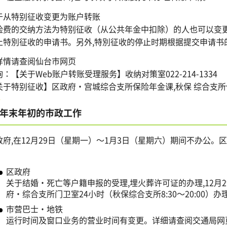
于从特别征收变更为账户转账
险费的交纳方法为特别征收（从公共年金中扣除）的人也可以变更
止特別征收的申请书。另外,特別征收的停止时期根据提交申请书
详情请查阅仙台市网页
：【关于Web账户转账受理服务】收纳对策室022-214-1334
关于特别征收】区政府・宫城综合支所保险年金课,秋保 综合支
年末年初的市政工作
政府,在12月29日（星期一）～1月3日（星期六）期间不办公
。
区政府
关于结婚・死亡等户籍申报的受理,埋火葬许可证的办理,12月
府・综合支所门卫室24小时（秋保综合支所8:30～20:00）办
市营巴士・地铁
运行时间及窗口业务的营业时间有变更。详细请查阅交通局网