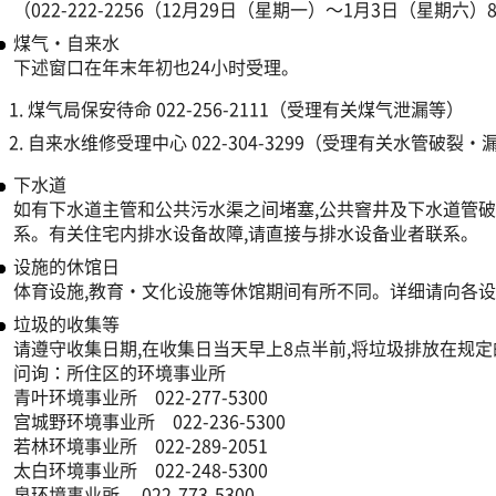
（022-222-2256（12月29日（星期一）～1月3日（星期六）8:
煤气・自来水
下述窗口在年末年初也24小时受理。
煤气局保安待命 022-256-2111（受理有关煤气泄漏等）
自来水维修受理中心 022-304-3299（受理有关水管破裂・
下水道
如有下水道主管和公共污水渠之间堵塞,公共窨井及下水道管破损等情
系。有关住宅内排水设备故障,请直接与排水设备业者联系。
设施的休馆日
体育设施,教育・文化设施等休馆期间有所不同。详细请向各
垃圾的收集等
请遵守收集日期,在收集日当天早上8点半前,将垃圾排放在规
问询：所住区的环境事业所
青叶环境事业所 022-277-5300
宫城野环境事业所 022-236-5300
若林环境事业所 022-289-2051
太白环境事业所 022-248-5300
泉环境事业所 022-773-5300