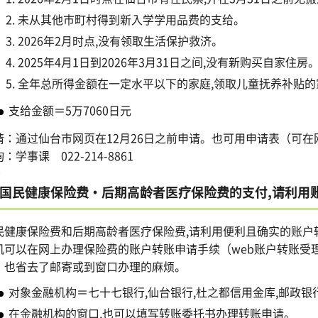
未从其他市町村得到新入学学用品费的支给。
2026年2月时点,没有领取生活保护救济。
2025年4月1日到2026年3月31日之间,没有新购买自家住房
全年总所得金额在一定水平以下的家庭,领取儿童抚养补贴的
支给金额＝5万7060日元
请：通过仙台市网页在12月26日之前申请。也可用申请表（可在
：学事课 022-214-8861
国民健康保险费・后期高龄者医疗保险费的支付,请利用
民健康保险费和后期高龄者医疗保险费,请利用便利且确实的账户
机可以在网上办理保险费的账户转账申请手续（web账户转账受
。也省去了邮寄或到窗口办理的麻烦。
对象金融机构＝七十七银行,仙台银行,杜之都信用金库,邮政银
在金融机构的窗口,也可以填写转账委托书办理转账申请。