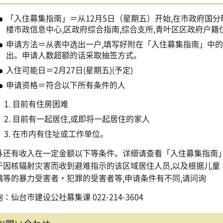
「入住募集指南」＝从12月5日（星期五）开始,在市政府国分
楼市政信息中心,区政府综合指南,综合支所,青叶区区政府户籍
申请方法＝从表中选出一户,填写好附在「入住募集指南」中的申
出。申请人数超额的话采取抽签方式。
入住可能日＝2月27日(星期五)(予定)
申请资格＝符合以下所有条件的人
目前有住房困难
目前有一起居住,或即将一起居住的家人
在市内有住址或工作单位。
外还有收入在一定金额以下等条件。详细请查看「入住募集指南
于因核辐射灾害而收到避难指示的该区域居住人员,以及根据儿童
偶等的暴力受害者・犯罪的受害者等,申请条件有不同,请问询
：仙台市建设公社募集课 022-214-3604