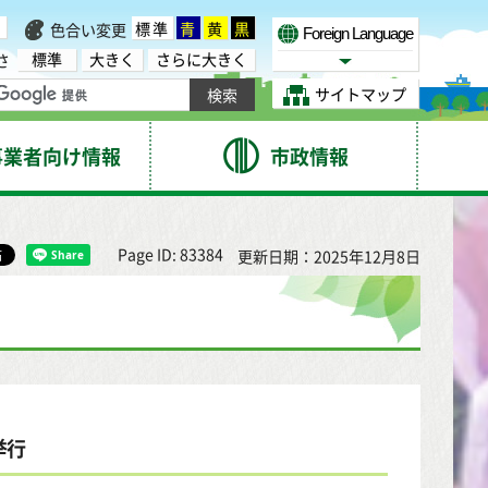
標準
青
黄
黒
色合い変更
Foreign Language
標準
大きく
さらに大きく
さ
Select Language
サイトマップ
事業者向け情報
市政情報
Page ID: 83384
更新日期：2025年12月8日
举行