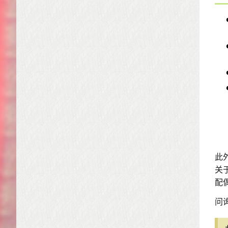
此
关
配
问询