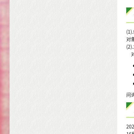
(1
对
(2
对
问询
2
16