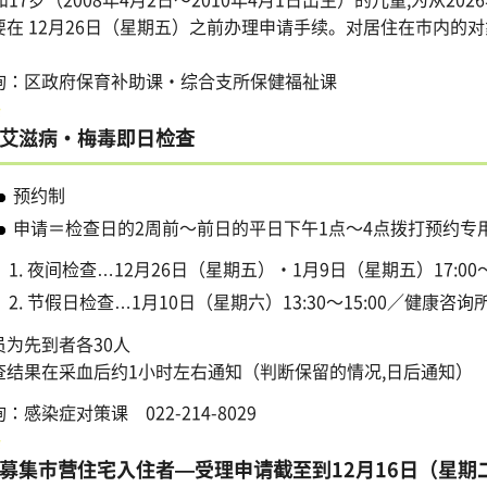
要在 12月26日（星期五）之前办理申请手续。对居住在市内的
。
询：区政府保育补助课・综合支所保健福祉课
艾滋病・梅毒即日检查
预约制
申请＝检查日的2周前～前日的平日下午1点～4点拨打预约专用电话
夜间检查…12月26日（星期五）・1月9日（星期五）17:00～1
节假日检查…1月10日（星期六）13:30～15:00／健康咨询
员为先到者各30人
查结果在采血后约1小时左右通知（判断保留的情况,日后通知）
：感染症对策课 022-214-8029
募集市营住宅入住者—受理申请截至到12月16日（星期