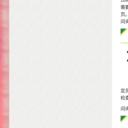
需
页
问
定
检
问询