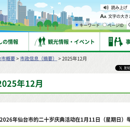
台市
読み上げ
文字の大き
キーワード
ページID
しの情報
観光情報・イベント
台市概要
>
市政信息（摘要）
> 2025年12月
2025年12月
2026年仙台市的二十岁庆典活动在1月11日（星期日）