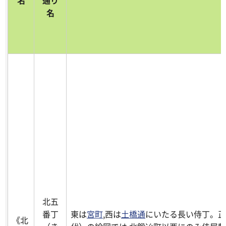
名
通り
名
北五
番丁
東は
宮町
,西は
土橋通
にいたる長い侍丁。正保
《北