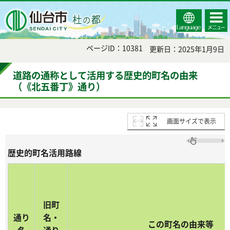
Select
コンテ
仙台市
Language
ンツメ
ニュー
ページID：10381
更新日：2025年1月9日
道路の通称として活用する歴史的町名の由来
（《北五番丁》通り）
画面サイズで表示
歴史的町名活用路線
旧町
通り
名・
この町名の由来等