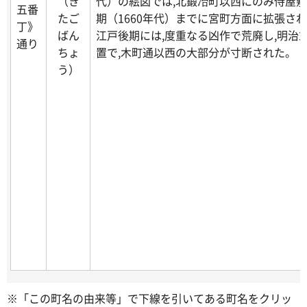
（き
代）の絵図では,北鍛冶町以西にのみ侍屋敷
五番
たご
期（1660年代）までに宮町方面に拡張さ
丁》
ばん
江戸後期には,度重なる凶作で荒廃し,明治
通り
ちょ
置で,木町通以西の大部分が寸断された。
う）
※「この町名の由来等」で下線を引いてある町名をクリッ