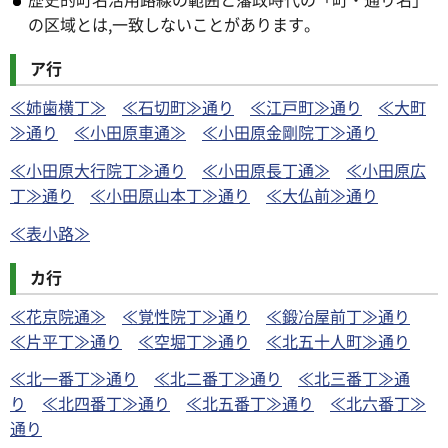
の区域とは,一致しないことがあります。
ア行
≪姉歯横丁≫
≪石切町≫通り
≪江戸町≫通り
≪大町
≫通り
≪小田原車通≫
≪小田原金剛院丁≫通り
≪小田原大行院丁≫通り
≪小田原長丁通≫
≪小田原広
丁≫通り
≪小田原山本丁≫通り
≪大仏前≫通り
≪表小路≫
カ行
≪花京院通≫
≪覚性院丁≫通り
≪鍛冶屋前丁≫通り
≪片平丁≫通り
≪空堀丁≫通り
≪北五十人町≫通り
≪北一番丁≫通り
≪北二番丁≫通り
≪北三番丁≫通
り
≪北四番丁≫通り
≪北五番丁≫通り
≪北六番丁≫
通り