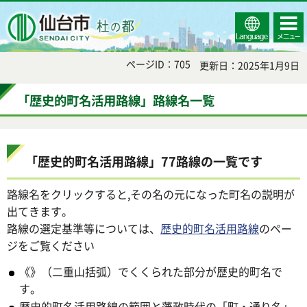
Select
コンテ
仙台市
Language
ンツメ
ニュー
ページID：705
更新日：2025年1月9日
「歴史的町名活用路線」路線名一覧
「歴史的町名活用路線」77路線の一覧です
路線名をクリックすると,その名の元になった町名の説明が
出てきます。
路線の選定基準等については、
歴史的町名活用路線
のペー
ジをご覧ください
《》（二重山括弧）でくくられた部分が歴史的町名で
す。
歴史的町名活用路線の範囲と藩政時代の「町・通り名」