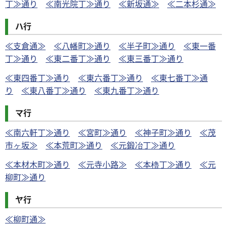
丁≫通り
≪南光院丁≫通り
≪新坂通≫
≪二本杉通≫
ハ行
≪支倉通≫
≪八幡町≫通り
≪半子町≫通り
≪東一番
丁≫通り
≪東二番丁≫通り
≪東三番丁≫通り
≪東四番丁≫通り
≪東六番丁≫通り
≪東七番丁≫通
り
≪東八番丁≫通り
≪東九番丁≫通り
マ行
≪南六軒丁≫通り
≪宮町≫通り
≪神子町≫通り
≪茂
市ヶ坂≫
≪本荒町≫通り
≪元鍛冶丁≫通り
≪本材木町≫通り
≪元寺小路≫
≪本櫓丁≫通り
≪元
柳町≫通り
ヤ行
≪柳町通≫