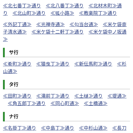
≪北七番丁≫通り
≪北八番丁≫通り
≪北材木町≫通
り
≪北山町≫通り
≪狐小路≫
≪教楽院丁≫通り
≪外記丁通≫
≪光禅寺通≫
≪勾当台通≫
≪米ケ袋鹿
子清水通≫
≪米ケ袋十二軒丁≫通り
≪米ケ袋中ノ坂通
≫
サ行
≪肴町≫通り
≪猿曳丁≫通り
≪新伝馬町≫通り
≪杉
山通≫
タ行
≪田町≫通り
≪滝前丁≫通り
≪土樋≫通り
≪堤通≫
≪角五郎丁≫通り
≪同心町通≫
≪土橋通≫
ナ行
≪名掛丁≫通り
≪中島丁≫通り
≪中杉山通≫
≪長刀