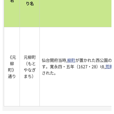
名
り名
《元
元柳町
仙台開府当時,
柳町
が置かれた西公園の
柳
（もと
す。寛永四・五年（1627・28）頃,
荒町
町》
やなぎ
された。
通り
まち）