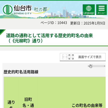
Select
コンテ
仙台市
Language
ンツメ
ニュー
ページID：10443
更新日：2025年1月9日
道路の通称として活用する歴史的町名の由来
（《元柳町》通り）
画面サイズで表示
歴史的町名活用路線
旧町
通り
名・通
この町名の由来等