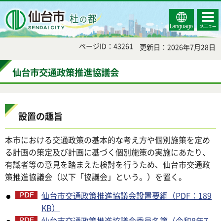
Select
コンテ
仙台市
Language
ンツメ
ニュー
ページID：43261
更新日：2026年7月28日
仙台市交通政策推進協議会
設置の趣旨
本市における交通政策の基本的な考え方や個別施策を定め
る計画の策定及び計画に基づく個別施策の実施にあたり、
有識者等の意見を踏まえた検討を行うため、仙台市交通政
策推進協議会（以下「協議会」という。）を置く。
仙台市交通政策推進協議会設置要綱（PDF：189
KB）
仙台市交通政策推進協議会委員名簿（令和8年7