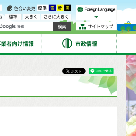
標準
青
黄
黒
色合い変更
Foreign Language
標準
大きく
さらに大きく
さ
Select Language
サイトマップ
事業者向け情報
市政情報