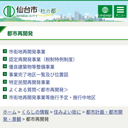
Select
コンテ
仙台市
Language
ンツメ
ニュー
都市再開発
市街地再開発事業
認定再開発事業（税制特例制度）
優良建築物等整備事業
事業完了地区一覧及び位置図
特定民間再開発事業
よくある質問＜都市再開発＞
市街地再開発事業等施行予定・施行中地区
ホーム
>
くらしの情報
>
住みよい街に
>
都市計画・都市開
発・景観
> 都市再開発