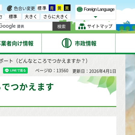
標準
青
黄
黒
色合い変更
Foreign Language
標準
大きく
さらに大きく
さ
Select Language
サイトマップ
事業者向け情報
市政情報
スポート（どんなところでつかえますか？）
ページID：13560
更新日：2026年4月1日
ろでつかえます