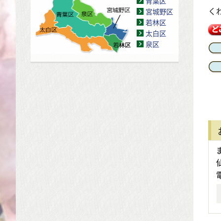
青葉区
く
宮城野区
若林区
太白区
泉区