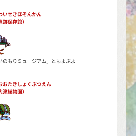
わいせきほぞんかん
遺跡保存館）
いのもりミュージアム」ともよぶよ！
おおたきしょくぶつえん
大滝植物園）