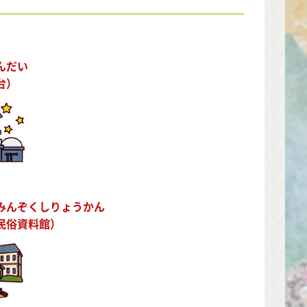
！
んだい
台）
みんぞくしりょうかん
民俗資料館）