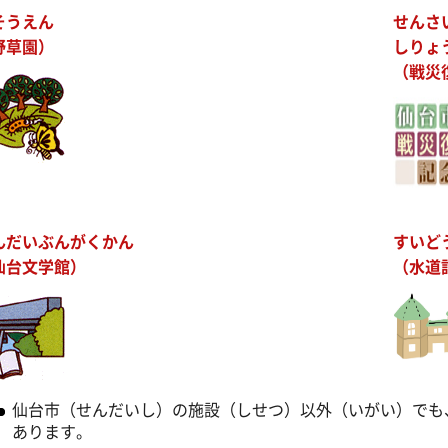
そうえん
せんさ
野草園）
しりょ
（戦災
んだいぶんがくかん
すいど
仙台文学館）
（水道
仙台市（せんだいし）の施設（しせつ）以外（いがい）でも
あります。