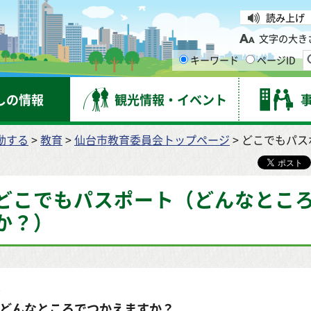
台市
読み上げ
文字の大き
キーワード
ページID
しの情報
観光情報・イベント
動する
>
教育
>
仙台市教育委員会トップページ
> どこでもパ
どこでもパスポート（どんなとこ
か？）
どんなところでつかえますか？