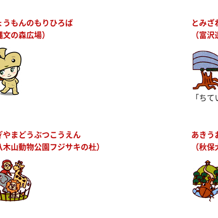
ょうもんのもりひろば
とみざ
縄文の森広場）
（富沢
「ちて
ぎやまどうぶつこうえん
あきう
八木山動物公園フジサキの杜
）
（秋保