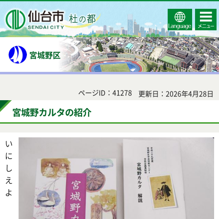
Select
コンテ
仙台市
Language
ンツメ
ニュー
宮城野区
ページID：41278
更新日：2026年4月28日
宮城野カルタの紹介
い
に
し
え
よ