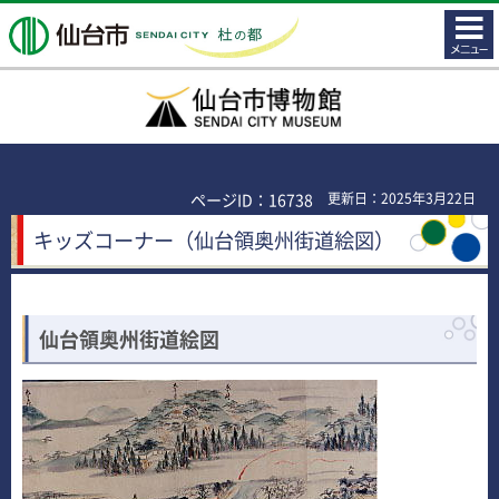
コンテ
仙台市
ンツメ
ニュー
仙台市博物館
ページID：16738
更新日：2025年3月22日
キッズコーナー（仙台領奥州街道絵図）
仙台領奥州街道絵図