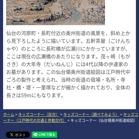
仙台の河原町・長町付近の奥州街道の風景を、斜め上か
ら見下ろしたように描いています。五軒茶屋（ごけんち
ゃや）のところに長町橋が広瀬川にかかっていますが、
ここは現在の広瀬橋のあたりになります。茂ヶ崎（もが
さき）の大年寺（だいねんじ）には4代以降の伊達家の
お墓があります。この仙台領奥州街道絵図は江戸時代中
ごろの製作と考えられ、当時の街道の宿場・名所・寺
社・橋・堤・一里塚などが細かく描かれており、全体の
長さは59mにもなります。
ホーム
>
キッズコーナー（目次）
>
キッズコーナー（調べてみよう）
>
キッズコ
ーナー（江戸時代の交通と参勤交代）
> キッズコーナー（仙台領奥州街道絵図）