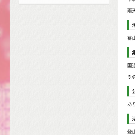
雨
蕃
国
※
あ
登