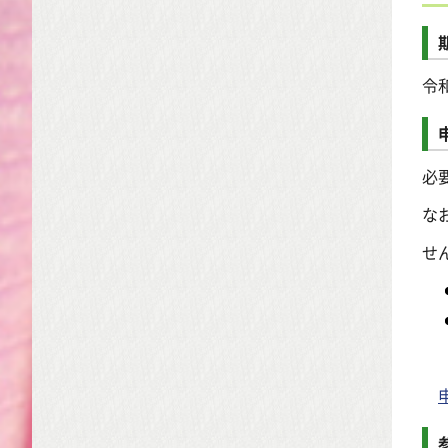
令
必
な
せ