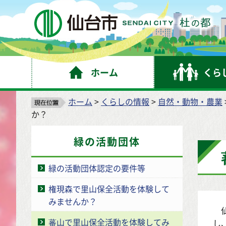
仙
ホーム
くら
ホーム
>
くらしの情報
>
自然・動物・農業
か？
緑の活動団体
緑の活動団体認定の要件等
権現森で里山保全活動を体験して
みませんか？
仙
蕃山で里山保全活動を体験してみ
し