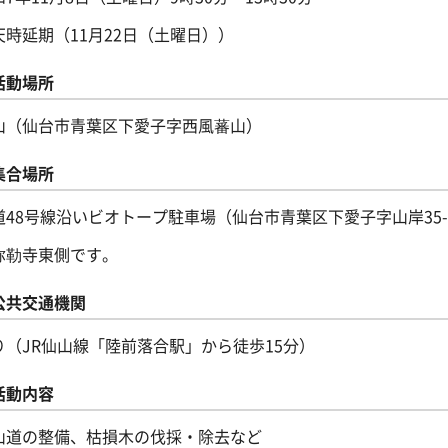
天時延期（11月22日（土曜日））
活動場所
山（仙台市青葉区下愛子字西風蕃山）
集合場所
道48号線沿いビオトープ駐車場（仙台市青葉区下愛子字山岸35-
弥勒寺東側です。
公共交通機関
り（JR仙山線「陸前落合駅」から徒歩15分）
活動内容
山道の整備、枯損木の伐採・除去など