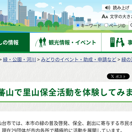
台市
読み上げ
文字の大き
キーワード
ページID
しの情報
観光情報・イベント
>
緑・公園・河川
>
みどりのイベント・助成・申請など
>
緑の
蕃山で里山保全活動を体験してみ
台市では、本市の緑の普及啓発、保全、創出に寄与する市民ボ
、現在29団体が市内各所で積極的に活動を展開しています。