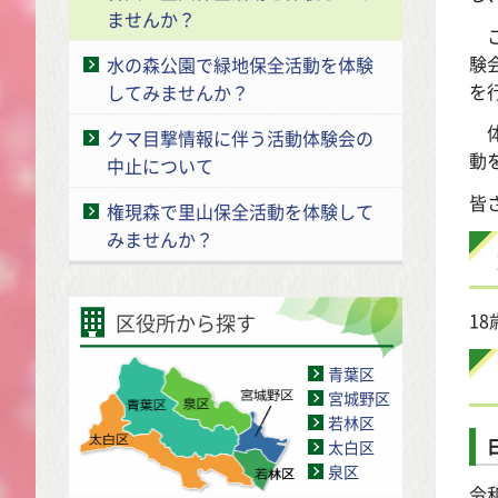
ませんか？
こ
験
水の森公園で緑地保全活動を体験
を
してみませんか？
体
クマ目撃情報に伴う活動体験会の
動
中止について
皆
権現森で里山保全活動を体験して
みませんか？
1
区役所から探す
青葉区
宮城野区
若林区
太白区
泉区
令