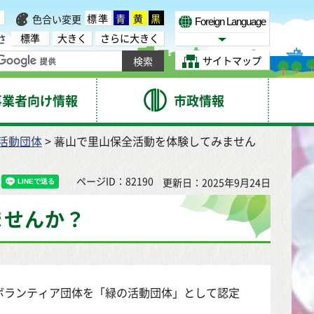
標準
青
黄
黒
色合い変更
Foreign Language
標準
大きく
さらに大きく
さ
Select Language
サイトマップ
事業者向け情報
市政情報
活動団体
> 蕃山で里山保全活動を体験してみません
ページID：82190
更新日：2025年9月24日
ませんか？
ランティア団体を「緑の活動団体」として認定