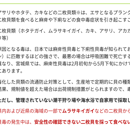
サリやホタテ、カキなどの二枚貝類※は、エサとなるプランク
二枚貝類を食べると麻痺や下痢などの食中毒症状を引き起こす
二枚貝類（ホタテガイ、ムラサキイガイ、カキ、アサリ、アカ
リ等）
因となる毒は、日本では麻痺性貝毒と下痢性貝毒が知られてお
ン）に匹敵するほどの強さで、最悪の場合は呼吸困難で死亡す
異なり、宮城県では、麻痺性貝毒は2月初旬から5月下旬にかけ
にあります。
化した貝類の流通防止対策として、生産地で定期的に貝の種類
結果、規制値を超えた場合は出荷規制措置がとられますので、
だし、管理されていない潮干狩り場や海水浴で自家用で採取
県内および近県の海域の一部で
ムラサキイガイ
などの二枚貝か
貝毒の発生中は、
安全性の確認できない二枚貝を採って食べな