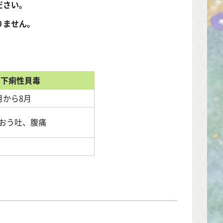
ださい。
りません。
下痢性貝毒
月から8月
心、おう吐、腹痛