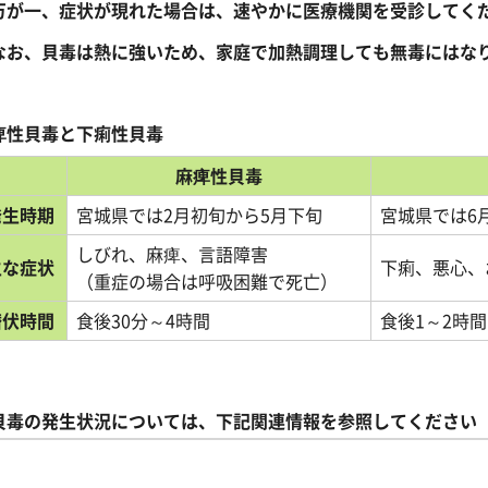
万が一、症状が現れた場合は、速やかに医療機関を受診してく
お、貝毒は熱に強いため、家庭で加熱調理しても無毒にはな
痺性貝毒と下痢性貝毒
麻痺性貝毒
発生時期
宮城県では2月初旬から5月下旬
宮城県では6
しびれ、麻痺、言語障害
主な症状
下痢、悪
（重症の場合は呼吸困難で死亡）
潜伏時間
食後30分～4時間
食後1～2時間
貝毒の発生状況については、下記関連情報を参照してください