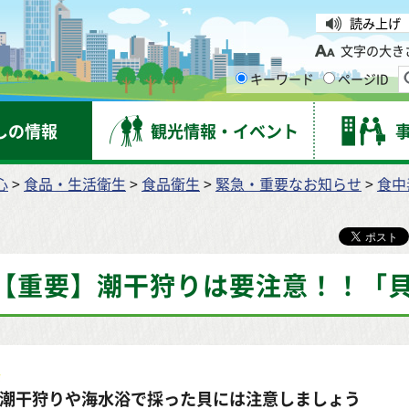
台市
読み上げ
文字の大き
キーワード
ページID
しの情報
観光情報・イベント
心
>
食品・生活衛生
>
食品衛生
>
緊急・重要なお知らせ
>
食中
【重要】潮干狩りは要注意！！「
潮干狩りや海水浴で採った貝には注意しましょう