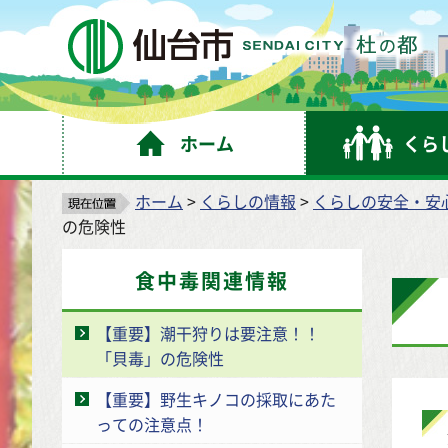
仙
ホーム
くら
ホーム
>
くらしの情報
>
くらしの安全・安
の危険性
食中毒関連情報
【重要】潮干狩りは要注意！！
「貝毒」の危険性
【重要】野生キノコの採取にあた
っての注意点！