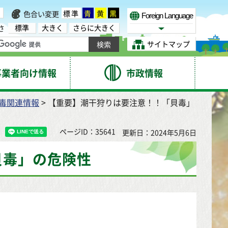
標準
青
黄
黒
色合い変更
Foreign Language
標準
大きく
さらに大きく
さ
Select Language
サイトマップ
事業者向け情報
市政情報
毒関連情報
> 【重要】潮干狩りは要注意！！「貝毒」
ページID：35641
更新日：2024年5月6日
貝毒」の危険性