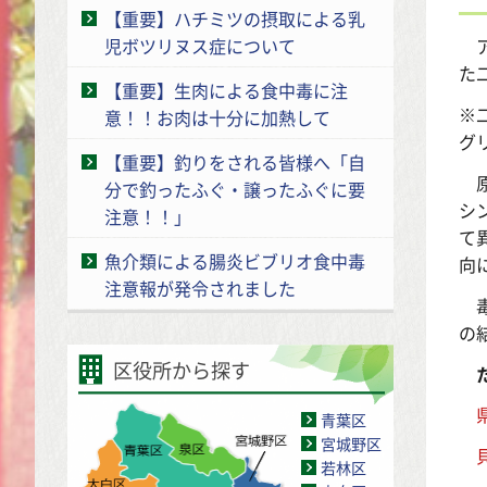
【重要】ハチミツの摂取による乳
児ボツリヌス症について
ア
た
【重要】生肉による食中毒に注
※
意！！お肉は十分に加熱して
グ
【重要】釣りをされる皆様へ「自
原
分で釣ったふぐ・譲ったふぐに要
シ
注意！！」
て
魚介類による腸炎ビブリオ食中毒
向
注意報が発令されました
毒
の
区役所から探す
た
青葉区
宮城野区
若林区