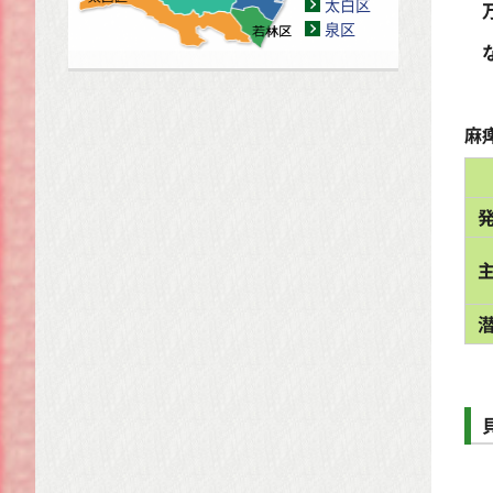
太白区
泉区
な
麻