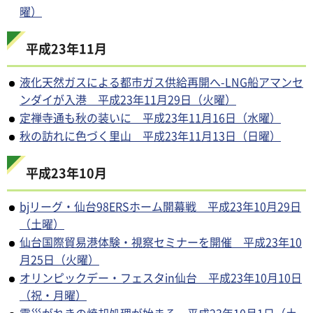
曜）
平成23年11月
液化天然ガスによる都市ガス供給再開へ-LNG船アマンセ
ンダイが入港 平成23年11月29日（火曜）
定禅寺通も秋の装いに 平成23年11月16日（水曜）
秋の訪れに色づく里山 平成23年11月13日（日曜）
平成23年10月
bjリーグ・仙台98ERSホーム開幕戦 平成23年10月29日
（土曜）
仙台国際貿易港体験・視察セミナーを開催 平成23年10
月25日（火曜）
オリンピックデー・フェスタin仙台 平成23年10月10日
（祝・月曜）