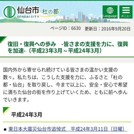
Select
コンテ
仙台市
Language
ンツメ
ニュー
ページID：6630
更新日：2016年9月20日
復旧・復興への歩み -皆さまの支援を力に、復興
を加速-（平成23年3月～平成24年3月）
国内外から寄せられ続けている皆さまの温かい支援の
数々。私たちは、こうした支援を力に、ふるさと「杜の
都・仙台」を取り戻し、今まで以上に、安全・安心で希望
に満ちた仙台の街を作り上げていくため、ともに前へ歩ん
でいきます。
平成24年3月
東日本大震災仙台市追悼式 平成24年3月11日（日曜）