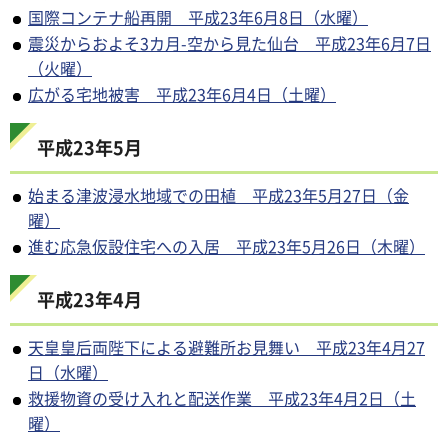
国際コンテナ船再開 平成23年6月8日（水曜）
震災からおよそ3カ月-空から見た仙台 平成23年6月7日
（火曜）
広がる宅地被害 平成23年6月4日（土曜）
平成23年5月
始まる津波浸水地域での田植 平成23年5月27日（金
曜）
進む応急仮設住宅への入居 平成23年5月26日（木曜）
平成23年4月
天皇皇后両陛下による避難所お見舞い 平成23年4月27
日（水曜）
救援物資の受け入れと配送作業 平成23年4月2日（土
曜）