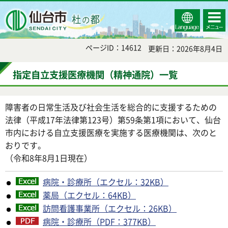
Select
コンテ
仙台市
Language
ンツメ
ニュー
ページID：14612
更新日：2026年8月4日
指定自立支援医療機関（精神通院）一覧
障害者の日常生活及び社会生活を総合的に支援するための
法律（平成17年法律第123号）第59条第1項において、仙台
市内における自立支援医療を実施する医療機関は、次のと
おりです。
（令和8年8月1日現在）
病院・診療所（エクセル：32KB）
薬局（エクセル：64KB）
訪問看護事業所（エクセル：26KB）
病院・診療所（PDF：377KB）